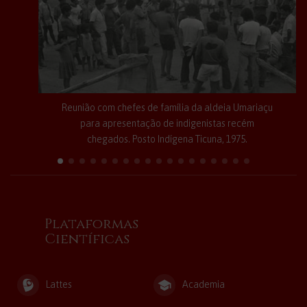
Reunião com chefes de família da aldeia Umariaçu
para apresentação de indigenistas recém
chegados. Posto Indígena Ticuna, 1975.
Plataformas
Científicas
Lattes
Academia