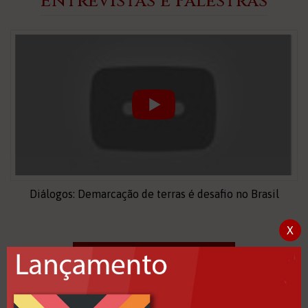
Entrevistas e Palestras
Diálogos: Demarcação de terras é desafio no Brasil
X
Acessar Acervo de Vídeos