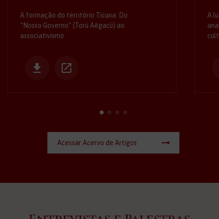
A formação do território Ticuna: Do
A l
“Nosso Governo” (Torü Aẽgacü) ao
ana
associativismo
cul
Acessar Acervo de Artigos