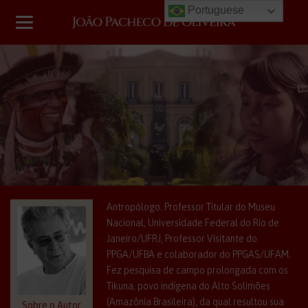
Portuguese
Antropólogo. Professor Titular do Museu
Nacional, Universidade Federal do Rio de
Janeiro/UFRJ, Professor Visitante do
PPGA/UFBA e colaborador do PPGAS/UFAM.
Fez pesquisa de campo prolongada com os
Tikuna, povo indígena do Alto Solimões
(Amazônia Brasileira), da qual resultou sua
Sobre o Autor