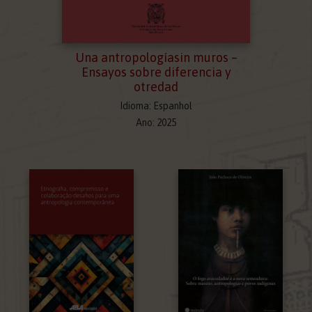
Una antropologíasin muros –
Ensayos sobre diferencia y
otredad
Idioma: Espanhol
Ano: 2025