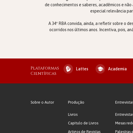
de conhecimentos e saberes, acadêmicos e não 
especial relevância pa
A 34ª RBA convida, ainda, a refletir sobre o d
ocorridos nos últimos anos. Incentiva, pois, a
Plataformas
Lattes
Academia
Científicas
Sobre o Autor
Produção
Entrevista
Livros
Entrevista
Capítulo de Livros
Mesas red
Artigos de Revistas
Palestras 