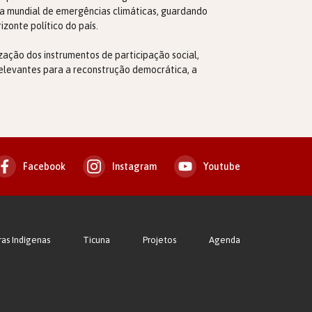
a mundial de emergências climáticas, guardando
zonte político do país.
ização dos instrumentos de participação social,
, relevantes para a reconstrução democrática, a
Facebook
Instagram
Youtube
ras Indígenas
Ticuna
Projetos
Agenda