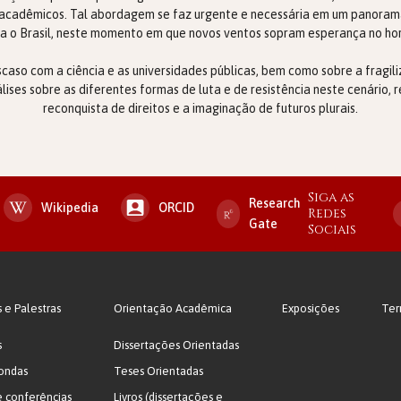
acadêmicos. Tal abordagem se faz urgente e necessária em um panoram
ra o Brasil, neste momento em que novos ventos sopram esperança no hori
escaso com a ciência e as universidades públicas, bem como sobre a fragil
nálises sobre as diferentes formas de luta e de resistência neste cenário
reconquista de direitos e a imaginação de futuros plurais.
Siga as
Research
Wikipedia
ORCID
Redes
Gate
Sociais
s e Palestras
Orientação Acadêmica
Exposições
Ter
s
Dissertações Orientadas
ondas
Teses Orientadas
e conferências
Livros (dissertações e