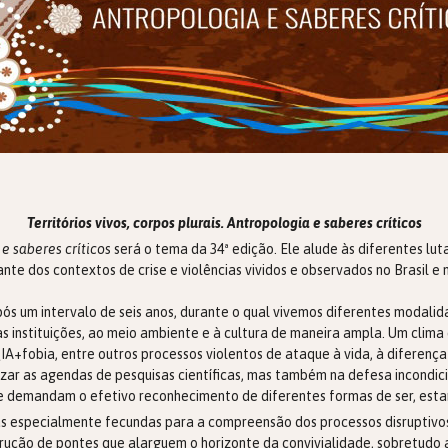
Territórios vivos, corpos plurais. Antropologia e saberes críticos
 e saberes críticos
será o tema da 34ª edição. Ele alude às diferentes luta
diante dos contextos de crise e violências vividos e observados no Brasil
s um intervalo de seis anos, durante o qual vivemos diferentes modalida
s instituições, ao meio ambiente e à cultura de maneira ampla. Um clim
IA+fobia, entre outros processos violentos de ataque à vida, à diferença
izar as agendas de pesquisas científicas, mas também na defesa incondici
 que demandam o efetivo reconhecimento de diferentes formas de ser, est
s especialmente fecundas para a compreensão dos processos disruptivos
rução de pontes que alarguem o horizonte da convivialidade, sobretudo