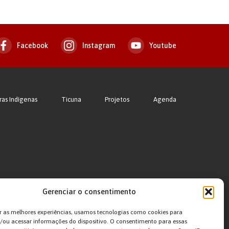
Facebook
Instagram
Youtube
ras Indígenas
Ticuna
Projetos
Agenda
Gerenciar o consentimento
r as melhores experiências, usamos tecnologias como cookies para
ou acessar informações do dispositivo. O consentimento para essas