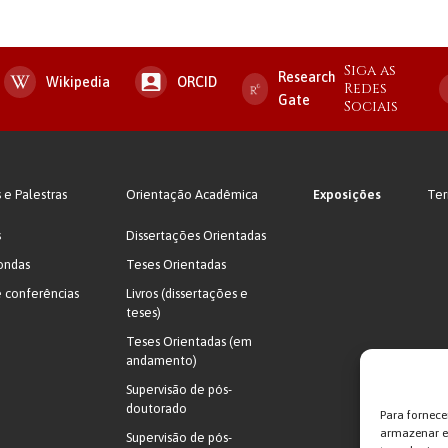
Siga as
Research
Wikipedia
ORCID
Redes
Gate
Sociais
s e Palestras
Orientação Acadêmica
Exposições
Ter
s
Dissertações Orientadas
ondas
Teses Orientadas
e conferências
Livros (dissertações e
teses)
Teses Orientadas (em
andamento)
Supervisão de pós-
doutorado
Para fornece
armazenar e/
Supervisão de pós-