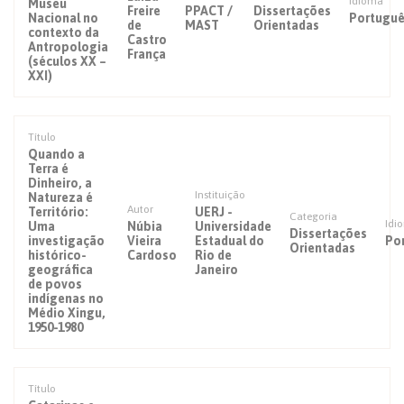
Idioma
Museu
Freire
PPACT /
Dissertações
Nacional no
Portuguê
de
MAST
Orientadas
contexto da
Castro
Antropologia
França
(séculos XX –
XXI)
Título
Quando a
Terra é
Dinheiro, a
Instituição
Natureza é
Autor
Território:
UERJ -
Categoria
Idi
Uma
Núbia
Universidade
Dissertações
investigação
Vieira
Estadual do
Po
Orientadas
histórico-
Cardoso
Rio de
geográfica
Janeiro
de povos
indígenas no
Médio Xingu,
1950-1980
Título