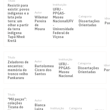
Título
Instituição
Resistir para
existir: povos
UFRJ -
Autor
indígenas e a
PPGAS-
Categoria
luta pela
Wilemar
Museu
Idi
terra: um
Pereira
NacionalUFV
Dissertações
Po
olhar a partir
de
-
Orientadas
da terra
Moura
Universidade
indígena
Federal de
Tupã Nheê
Viçosa
Kretã
Título
Instituição
Autor
Zeladores de
Categoria
UFRJ -
Idio
encantos:
Bartolomeu
PPGAS-
Dissertações
memória do
Cícero dos
Por
Museu
Orientadas
tronco velho
Santos
Nacional
Pankararu
Título
“Mil peças”:
Autor
coleções
Bianca
Ticuna do
Instituição
Categoria
Luiza