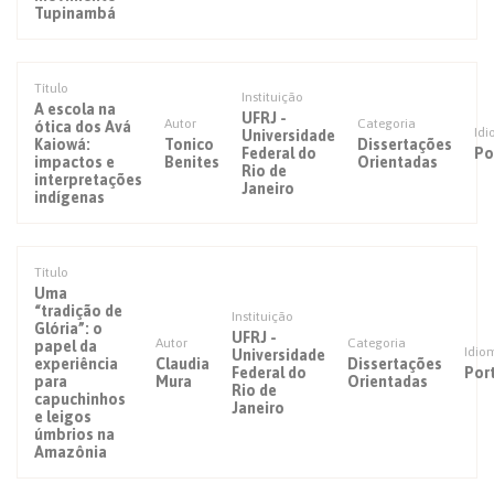
Tupinambá
Título
Instituição
A escola na
UFRJ -
Autor
Categoria
ótica dos Avá
Id
Universidade
Kaiowá:
Tonico
Dissertações
Federal do
Po
impactos e
Benites
Orientadas
Rio de
interpretações
Janeiro
indígenas
Título
Uma
“tradição de
Instituição
Glória”: o
UFRJ -
Autor
Categoria
papel da
Idio
Universidade
experiência
Claudia
Dissertações
Federal do
Por
para
Mura
Orientadas
Rio de
capuchinhos
Janeiro
e leigos
úmbrios na
Amazônia