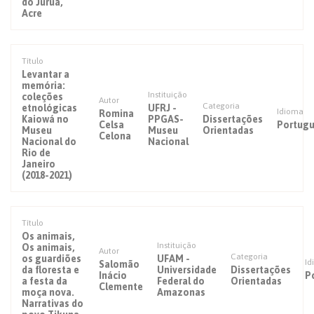
do Juruá,
Acre
Título
Levantar a
memória:
Instituição
coleções
Autor
Categoria
etnológicas
UFRJ -
Idioma
Romina
Kaiowá no
PPGAS-
Dissertações
Celsa
Portug
Museu
Museu
Orientadas
Celona
Nacional do
Nacional
Rio de
Janeiro
(2018-2021)
Título
Os animais,
Instituição
Os animais,
Autor
Categoria
os guardiões
UFAM -
Id
Salomão
da floresta e
Universidade
Dissertações
Inácio
P
a festa da
Federal do
Orientadas
Clemente
moça nova.
Amazonas
Narrativas do