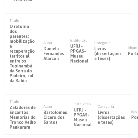
Título
O retorno
dos
parentes:
Instituição
mobilização
Autor
Categoria
e
UFRJ -
Idiom
Daniela
Livros
recuperação
PPGAS-
Fernandes
(dissertações
Port
territorial
Museu
Alarcon
e teses)
entre os
Nacional
Tupinambá
da Serra do
Padeiro, sul
da Bahia
Título
Instituição
Autor
Categoria
Zeladores de
UFRJ -
Idi
Encantos:
Bartolomeu
Livros
PPGAS-
Memórias do
Cícero dos
(dissertações
Po
Museu
Tronco Velho
Santos
e teses)
Nacional
Pankararu