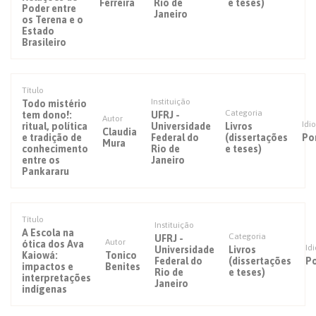
Ferreira
Rio de
e teses)
Poder entre
Janeiro
os Terena e o
Estado
Brasileiro
Título
Instituição
Todo mistério
Categoria
tem dono!:
UFRJ -
Autor
Idi
ritual, política
Universidade
Livros
Claudia
e tradição de
Federal do
(dissertações
Po
Mura
conhecimento
Rio de
e teses)
entre os
Janeiro
Pankararu
Título
Instituição
A Escola na
Categoria
UFRJ -
Autor
ótica dos Ava
Id
Universidade
Livros
Kaiowá:
Tonico
Federal do
(dissertações
P
impactos e
Benites
Rio de
e teses)
interpretações
Janeiro
indígenas