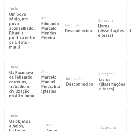
Título
Um povo
Autor
sábio, um
Categoria
povo
Edmundo
Instituição
Livros
aconselhado.
Marcelo
Desconhecido
(dissertações
Ritual e
Mendes
e teses)
política entre
Pereira
os Uitoto-
murui
Título
Autor
Os Kaxinawá
Categoria
de Felizardo:
Marcelo
Instituição
Livros
correrias,
Manuel
Desconhecido
(dissertações
trabalho e
Piedrafita
e teses)
civilização
Iglesias
no Alto Juruá
Título
Os objetos
Autor
alheios,
Categoria
histórias
Andrea