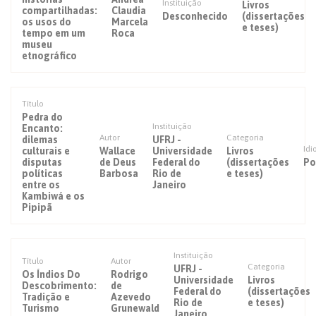
Instituição
Livros
compartilhadas:
Claudia
Desconhecido
(dissertações
os usos do
Marcela
e teses)
tempo em um
Roca
museu
etnográfico
Título
Pedra do
Instituição
Encanto:
Autor
Categoria
dilemas
UFRJ -
Id
culturais e
Wallace
Universidade
Livros
disputas
de Deus
Federal do
(dissertações
Po
políticas
Barbosa
Rio de
e teses)
entre os
Janeiro
Kambiwá e os
Pipipã
Instituição
Título
Autor
Categoria
UFRJ -
Os Índios Do
Rodrigo
Universidade
Livros
Descobrimento:
de
Federal do
(dissertações
Tradição e
Azevedo
Rio de
e teses)
Turismo
Grunewald
Janeiro