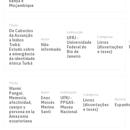
Kenya e
Moçambique
Título
De Caboclos
Instituição
da Assunção
Categoria
UFRJ -
Autor
a Índios
Universidade
Livros
Truká:
Não
Federal do
(dissertações
Estudo sobre
informado
Rio de
e teses)
a emergência
Janeiro
da identidade
étnica Turká
Título
Warmi
Autor
Instituição
Pangui.
Categoria
Memoria,
Enoc
UFRJ -
Idioma
Livros
afectividad,
Moisés
PPGAS-
(dissertações
Espanho
cuerpo y
Merino
Museu
e teses)
persona en la
Santi
Nacional
Amazonía
ecuatoriana