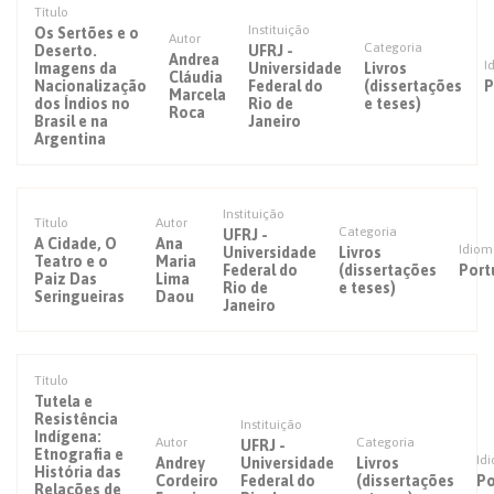
Título
Instituição
Os Sertões e o
Autor
Categoria
Deserto.
UFRJ -
Andrea
I
Imagens da
Universidade
Livros
Cláudia
Nacionalização
Federal do
(dissertações
P
Marcela
dos Índios no
Rio de
e teses)
Roca
Brasil e na
Janeiro
Argentina
Instituição
Título
Autor
Categoria
UFRJ -
A Cidade, O
Ana
Idiom
Universidade
Livros
Teatro e o
Maria
Federal do
(dissertações
Port
Paiz Das
Lima
Rio de
e teses)
Seringueiras
Daou
Janeiro
Título
Tutela e
Resistência
Instituição
Indígena:
Autor
Categoria
UFRJ -
Etnografia e
Id
Andrey
Universidade
Livros
História das
Cordeiro
Federal do
(dissertações
Po
Relações de