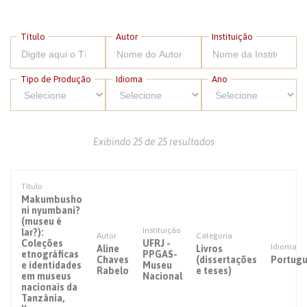
Título
Autor
Instituição
Tipo de Produção
Idioma
Ano
Exibindo 25 de 25 resultados
Título
Makumbusho
ni nyumbani?
(museu é
Instituição
lar?):
Autor
Categoria
Coleções
UFRJ -
Idioma
Aline
Livros
etnográficas
PPGAS-
Chaves
(dissertações
Portug
e identidades
Museu
Rabelo
e teses)
em museus
Nacional
nacionais da
Tanzânia,