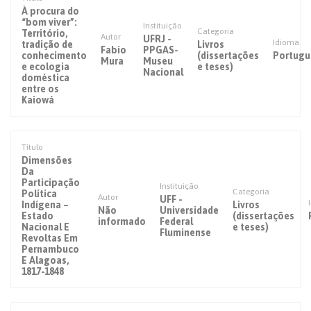
À procura do
“bom viver”:
Instituição
Categoria
Território,
Autor
UFRJ -
Idioma
tradição de
Livros
Fabio
PPGAS-
conhecimento
(dissertações
Portugu
Mura
Museu
e ecologia
e teses)
Nacional
doméstica
entre os
Kaiowá
Título
Dimensões
Da
Participação
Instituição
Categoria
Política
Autor
UFF -
Indígena –
Livros
Não
Universidade
Estado
(dissertações
informado
Federal
Nacional E
e teses)
Fluminense
Revoltas Em
Pernambuco
E Alagoas,
1817-1848