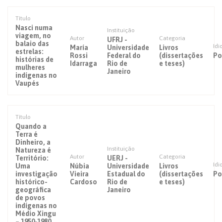
Título
Nasci numa
Instituição
viagem, no
Autor
Categoria
UFRJ -
balaio das
Id
María
Universidade
Livros
estrelas:
Rossi
Federal do
(dissertações
Po
histórias de
Idarraga
Rio de
e teses)
mulheres
Janeiro
indígenas no
Vaupés
Título
Quando a
Terra é
Dinheiro, a
Instituição
Natureza é
Autor
Categoria
Território:
UERJ -
Id
Uma
Núbia
Universidade
Livros
investigação
Vieira
Estadual do
(dissertações
Po
histórico-
Cardoso
Rio de
e teses)
geográfica
Janeiro
de povos
indígenas no
Médio Xingu
– 1950-1980