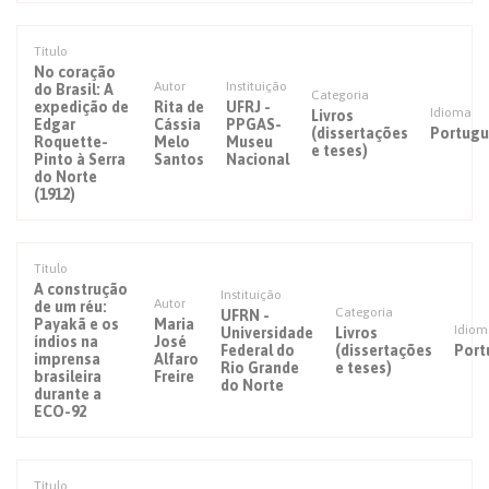
Título
No coração
Autor
Instituição
do Brasil: A
Categoria
expedição de
Rita de
UFRJ -
Idioma
Livros
Edgar
Cássia
PPGAS-
(dissertações
Portugu
Roquette-
Melo
Museu
e teses)
Pinto à Serra
Santos
Nacional
do Norte
(1912)
Título
A construção
Instituição
Autor
de um réu:
Categoria
UFRN -
Payakã e os
Maria
Idiom
Universidade
Livros
índios na
José
Federal do
(dissertações
Port
imprensa
Alfaro
Rio Grande
e teses)
brasileira
Freire
do Norte
durante a
ECO-92
Título