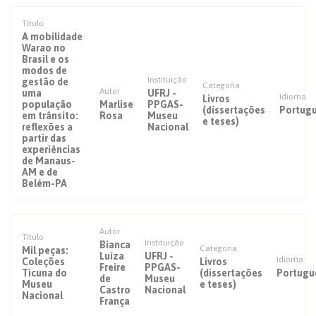
Título
A mobilidade
Warao no
Brasil e os
modos de
Instituição
gestão de
Categoria
Autor
uma
UFRJ -
Idioma
Livros
população
Marlise
PPGAS-
(dissertações
Portug
em trânsito:
Rosa
Museu
e teses)
reflexões a
Nacional
partir das
experiências
de Manaus-
AM e de
Belém-PA
Autor
Título
Instituição
Bianca
Categoria
Mil peças:
Luíza
UFRJ -
Idioma
Coleções
Livros
Freire
PPGAS-
Ticuna do
(dissertações
Portugu
de
Museu
Museu
e teses)
Castro
Nacional
Nacional
França