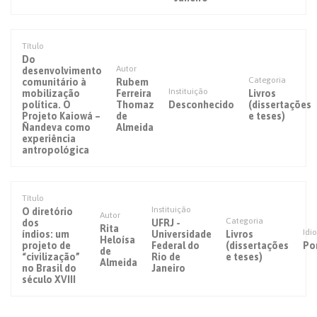
Título
Do
Autor
desenvolvimento
Categoria
comunitário à
Rubem
Instituição
mobilização
Ferreira
Livros
política. O
Thomaz
Desconhecido
(dissertações
Projeto Kaiowá –
de
e teses)
Ñandeva como
Almeida
experiência
antropológica
Título
Instituição
O diretório
Autor
Categoria
dos
UFRJ -
Rita
Idi
índios: um
Universidade
Livros
Heloísa
projeto de
Federal do
(dissertações
Po
de
“civilização”
Rio de
e teses)
Almeida
no Brasil do
Janeiro
século XVIII