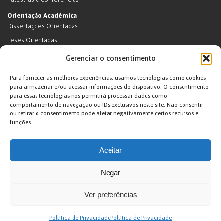
Orientação Acadêmica
Dissertações Orientadas
Teses Orientadas
Livros (dissertações e teses)
Gerenciar o consentimento
Teses Orientadas (em andamento)
Para fornecer as melhores experiências, usamos tecnologias como cookies
Supervisão de pós-doutorado
para armazenar e/ou acessar informações do dispositivo. O consentimento
para essas tecnologias nos permitirá processar dados como
Supervisão de pós-doutorado (em andamento)
comportamento de navegação ou IDs exclusivos neste site. Não consentir
Orientações de outra natureza
ou retirar o consentimento pode afetar negativamente certos recursos e
funções.
Exposições
Terras Indígenas
Aceitar
Ticuna
Projetos
Negar
Agenda
Ver preferências
João Pacheco de Oliveira – Antropologo e Escritor © 2026. Desenvolvido por
Poltítica de Privacidade
Poltítica de Privacidade
Arte Digital internet