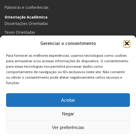
Palestras e conferências
Orientação Acadêmica
Dissertações Orientadas
Teses Orientadas
Livros (dissertações e teses)
Gerenciar o consentimento
Teses Orientadas (em andamento)
Para fornecer as melhores experiências, usamos tecnologias como cookies
Supervisão de pós-doutorado
para armazenar e/ou acessar informações do dispositivo. O consentimento
para essas tecnologias nos permitirá processar dados como
Supervisão de pós-doutorado (em andamento)
comportamento de navegação ou IDs exclusivos neste site. Não consentir
Orientações de outra natureza
ou retirar o consentimento pode afetar negativamente certos recursos e
funções.
Exposições
Terras Indígenas
Aceitar
Ticuna
Projetos
Negar
Agenda
Ver preferências