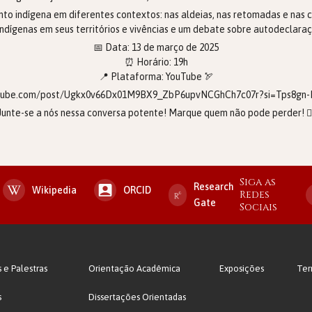
nto indígena em diferentes contextos: nas aldeias, nas retomadas e nas 
indígenas em seus territórios e vivências e um debate sobre autodeclaraç
📅 Data: 13 de março de 2025
⏰ Horário: 19h
📍 Plataforma: YouTube 🏹
utube.com/post/Ugkx0v66Dx01M9BX9_ZbP6upvNCGhCh7c07r?si=Tps8gn
Junte-se a nós nessa conversa potente! Marque quem não pode perder! 
Siga as
Research
Wikipedia
ORCID
Redes
Gate
Sociais
s e Palestras
Orientação Acadêmica
Exposições
Ter
s
Dissertações Orientadas