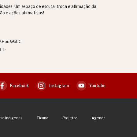
cidades. Um espaço de escuta, troca e afirmação da
ão e ações afirmativas!
-KHoo69bbC
✊🏽✨
Facebook
Instagram
Youtube
ras Indígenas
Ticuna
Projetos
Agenda