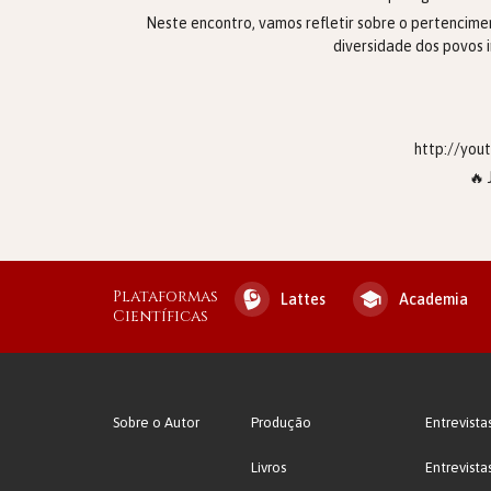
Neste encontro, vamos refletir sobre o pertencime
diversidade dos povos 
http://yo
🔥 
Plataformas
Lattes
Academia
Científicas
Sobre o Autor
Produção
Entrevista
Livros
Entrevista