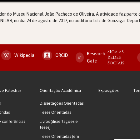
dor do Museu Nacional, João Pacheco de Oliveira. A atividade faz part
LAB, no dia 24 de agosto de 2017, no auditório Luíz de Gonzaga, Depart
Siga as
Research
Wikipedia
ORCID
Redes
Gate
Sociais
s e Palestras
Orientação Acadêmica
Exposições
Ter
s
Dissertações Orientadas
ondas
Teses Orientadas
e conferências
Livros (dissertações e
teses)
Teses Orientadas (em