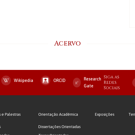
Acervo
Siga as
Research
Wikipedia
ORCID
Redes
Gate
Sociais
s e Palestras
Orientação Acadêmica
Exposições
Ter
s
Dissertações Orientadas