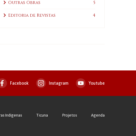
Outras Obras
5
Editoria de Revistas
4
Facebook
Instagram
Youtube
ras Indígenas
Ticuna
Projetos
Agenda