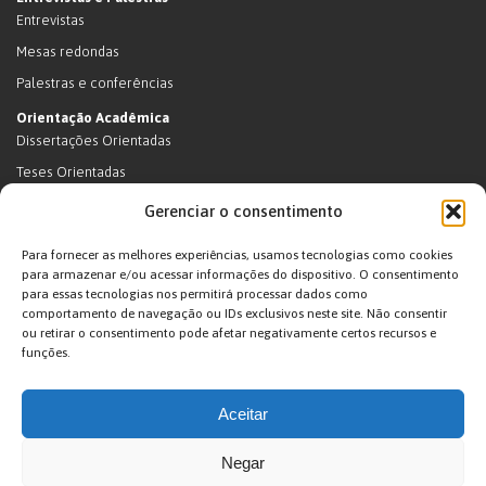
Entrevistas
Mesas redondas
Palestras e conferências
Orientação Acadêmica
Dissertações Orientadas
Teses Orientadas
Livros (dissertações e teses)
Gerenciar o consentimento
Teses Orientadas (em andamento)
Para fornecer as melhores experiências, usamos tecnologias como cookies
Supervisão de pós-doutorado
para armazenar e/ou acessar informações do dispositivo. O consentimento
para essas tecnologias nos permitirá processar dados como
Supervisão de pós-doutorado (em andamento)
comportamento de navegação ou IDs exclusivos neste site. Não consentir
Orientações de outra natureza
ou retirar o consentimento pode afetar negativamente certos recursos e
funções.
Exposições
Terras Indígenas
Aceitar
Ticuna
Projetos
Negar
Agenda