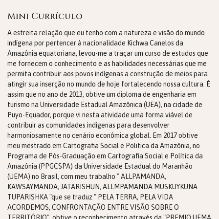
Mini Currículo
A estreita relação que eu tenho com a natureza e visão do mundo
indígena por pertencer à nacionalidade Kichwa Canelos da
Amazônia equatoriana, levou-me a traçar um curso de estudos que
me fornecem o conhecimento e as habilidades necessárias que me
permita contribuir aos povos indígenas a construção de meios para
atingir sua inserção no mundo de hoje fortalecendo nossa cultura. É
assim que no ano de 2013, obtive um diploma de engenharia em
turismo na Universidade Estadual Amazônica (UEA), na cidade de
Puyo-Equador, porque vi nesta atividade uma forma viável de
contribuir as comunidades indígenas para desenvolver
harmoniosamente no cenário econômica global. Em 2017 obtive
meu mestrado em Cartografia Social e Politica da Amazônia, no
Programa de Pós-Graduação em Cartografia Social e Política da
Amazônia (PPGCSPA) da Universidade Estadual do Maranhão
(UEMA) no Brasil, com meu trabalho " ALLPAMANDA,
KAWSAYMANDA, JATARISHUN, ALLMPAMANDA MUSKUYKUNA
TUPARISHKA "que se traduz " PELA TERRA, PELA VIDA
ACORDEMOS, CONFRONTAÇÃO ENTRE VISÃO SOBRE O
TERRITÓRIO", obtive o reconhecimento através da "PREMIO UEMA