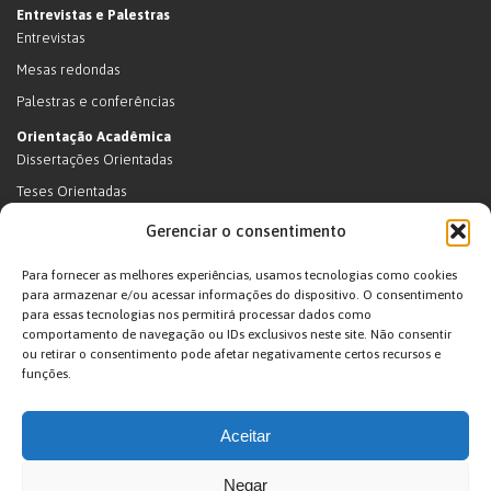
Entrevistas e Palestras
Entrevistas
Mesas redondas
Palestras e conferências
Orientação Acadêmica
Dissertações Orientadas
Teses Orientadas
Livros (dissertações e teses)
Gerenciar o consentimento
Teses Orientadas (em andamento)
Para fornecer as melhores experiências, usamos tecnologias como cookies
Supervisão de pós-doutorado
para armazenar e/ou acessar informações do dispositivo. O consentimento
para essas tecnologias nos permitirá processar dados como
Supervisão de pós-doutorado (em andamento)
comportamento de navegação ou IDs exclusivos neste site. Não consentir
Orientações de outra natureza
ou retirar o consentimento pode afetar negativamente certos recursos e
funções.
Exposições
Terras Indígenas
Aceitar
Ticuna
Projetos
Negar
Agenda