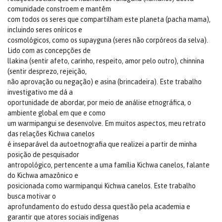
comunidade constroem e mantêm
com todos os seres que compartilham este planeta (pacha mama),
incluindo seres oníricos e
cosmológicos, como os supayguna (seres não corpóreos da selva).
Lido com as concepções de
llakina (sentir afeto, carinho, respeito, amor pelo outro), chinnina
(sentir desprezo, rejeição,
não aprovação ou negação) e asina (brincadeira). Este trabalho
investigativo me dá a
oportunidade de abordar, por meio de análise etnográfica, o
ambiente global em que e como
um warmipangui se desenvolve. Em muitos aspectos, meu retrato
das relações Kichwa canelos
é inseparável da autoetnografia que realizei a partir de minha
posição de pesquisador
antropológico, pertencente a uma família Kichwa canelos, falante
do Kichwa amazônico e
posicionada como warmipanqui Kichwa canelos. Este trabalho
busca motivar o
aprofundamento do estudo dessa questão pela academia e
garantir que atores sociais indígenas