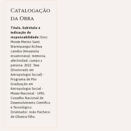
Catalogação
da Obra
Titulo, Subtitulo e
indicação de
responsabilidade:
Enoc
Moisés Merino Santi.
Warmipangui Kichwa
canelos (Amazonía
ecuatoriana): memoria,
afectividad, cuerpo y
persona. 2022. Tese
(Doutorado em
Antropologia Social) -
Programa de Pós-
Graduação em
Antropologia Social -
Museu Nacional - UFRJ,
Conselho Nacional de
Desenvolvimento Científico
e Tecnológico.
Orientador: João Pacheco
de Oliveira Filho.