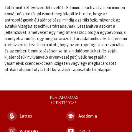
Több mint két évtizeddel ezelõtt Edmund Leach azt a nem minden
iróniát nélkülözõ, jól ismert megállapítást tette, hogy az
antropológusok általánosításai mindig azt tükrözik, milyenek az
általuk vizsgált specifikus társadalmak. Leszámítva azokat a
jellemzõket, amelyeket egy megismerésszociológia egybevonna, s
amelyek a tudóst egy meghatározott társadalomhoz és történelmi
korhoz kötik, Leach arra utalt, hogy az antropológusok a szociális
és az emberi bemutatásában saját kiindulópontjukat (és saját
kijelentésük nyilvánvaló érvényességét) vélik megtalálni
valamelyik csendes-óceáni szigeten vagy egy meghatározott
afrikai faluban folytatott kutatásuk tapasztalatai alapján.
Plataformas
Científicas
Lattes
Academia
Wikipedia
ORCID