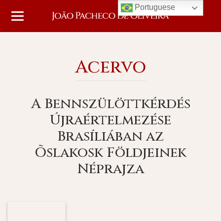
Portuguese
Acervo
A Bennszülöttkérdés
Újraértelmezése
Brasíliában az
Õslakosk Földjeinek
Néprajza