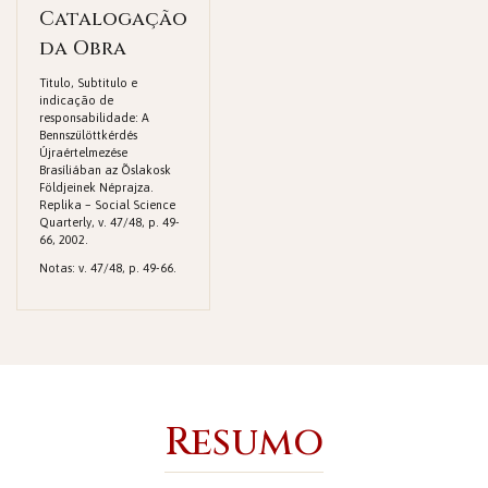
Catalogação
da Obra
Titulo, Subtitulo e
indicação de
responsabilidade: A
Bennszülöttkérdés
Újraértelmezése
Brasíliában az Õslakosk
Földjeinek Néprajza.
Replika – Social Science
Quarterly, v. 47/48, p. 49-
66, 2002.
Notas: v. 47/48, p. 49-66.
Resumo