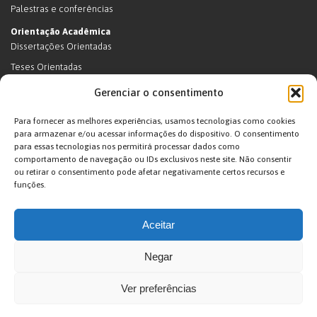
Palestras e conferências
Orientação Acadêmica
Dissertações Orientadas
Teses Orientadas
Livros (dissertações e teses)
Gerenciar o consentimento
Teses Orientadas (em andamento)
Para fornecer as melhores experiências, usamos tecnologias como cookies
Supervisão de pós-doutorado
para armazenar e/ou acessar informações do dispositivo. O consentimento
para essas tecnologias nos permitirá processar dados como
Supervisão de pós-doutorado (em andamento)
comportamento de navegação ou IDs exclusivos neste site. Não consentir
Orientações de outra natureza
ou retirar o consentimento pode afetar negativamente certos recursos e
funções.
Exposições
Terras Indígenas
Aceitar
Ticuna
Projetos
Negar
Agenda
Ver preferências
João Pacheco de Oliveira – Antropologo e Escritor © 2026. Desenvolvido por