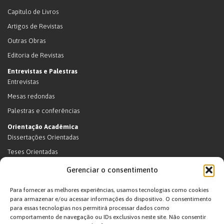
Capítulo de Livros
Artigos de Revistas
Outras Obras
Editoria de Revistas
Entrevistas e Palestras
Entrevistas
Mesas redondas
Palestras e conferências
Orientação Acadêmica
Dissertações Orientadas
Teses Orientadas
Livros (dissertações e teses)
Gerenciar o consentimento
Teses Orientadas (em andamento)
Para fornecer as melhores experiências, usamos tecnologias como cookies
Supervisão de pós-doutorado
para armazenar e/ou acessar informações do dispositivo. O consentimento
para essas tecnologias nos permitirá processar dados como
Supervisão de pós-doutorado (em andamento)
comportamento de navegação ou IDs exclusivos neste site. Não consentir