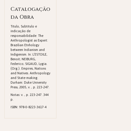
Catalogação
da Obra
Titulo, Subtitulo e
indicação de
responsabilidade: The
Anthropologist as Expert:
Brazilian Etnhology
between Indianism and
Indigenism. In: L’ESTOILE,
Benoit; NEIBURG,
Federico; SIGAUD, Lygia.
(Org.). Empires, Nations
and Natives. Anthropology
and State-making.
Durham: Duke University
Press, 2005, v. , p. 223-247.
Notas: v. , p. 223-247. 344
p.
ISBN: 978-0-8223-3617-4