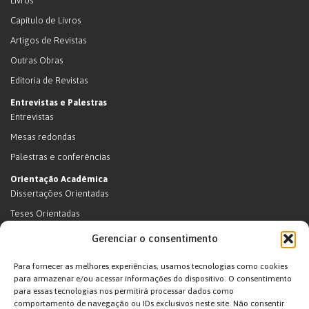
Livros
Capítulo de Livros
Artigos de Revistas
Outras Obras
Editoria de Revistas
Entrevistas e Palestras
Entrevistas
Mesas redondas
Palestras e conferências
Orientação Acadêmica
Dissertações Orientadas
Teses Orientadas
Livros (dissertações e teses)
Gerenciar o consentimento
Teses Orientadas (em andamento)
Para fornecer as melhores experiências, usamos tecnologias como cookies
Supervisão de pós-doutorado
para armazenar e/ou acessar informações do dispositivo. O consentimento
para essas tecnologias nos permitirá processar dados como
Supervisão de pós-doutorado (em andamento)
comportamento de navegação ou IDs exclusivos neste site. Não consentir