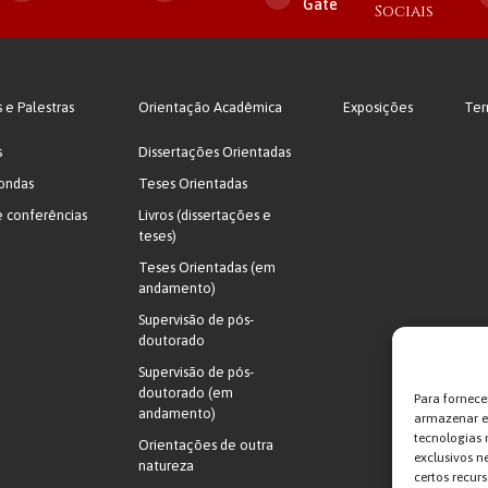
Gate
Sociais
s e Palestras
Orientação Acadêmica
Exposições
Ter
s
Dissertações Orientadas
ondas
Teses Orientadas
e conferências
Livros (dissertações e
teses)
Teses Orientadas (em
andamento)
Supervisão de pós-
doutorado
Supervisão de pós-
doutorado (em
Para fornece
andamento)
armazenar e/
tecnologias
Orientações de outra
exclusivos n
natureza
certos recurs