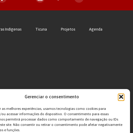
ras Indígenas
Ticuna
Projetos
Agenda
Gerenciar o consentimento
r as melhores experiências, usamos tecnologias como cookies para
ou acessar informações do dispositivo. O consentimento para essas
 nos permitirá processar dados como comportamento de navegação ou IDs
este site. Não consentir ou retirar o consentimento pode afetar negativamente
os e funções.