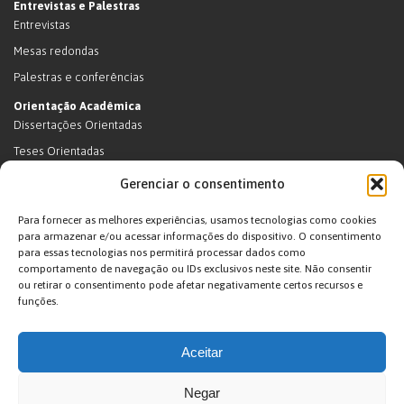
Entrevistas e Palestras
Entrevistas
Mesas redondas
Palestras e conferências
Orientação Acadêmica
Dissertações Orientadas
Teses Orientadas
Livros (dissertações e teses)
Gerenciar o consentimento
Teses Orientadas (em andamento)
Para fornecer as melhores experiências, usamos tecnologias como cookies
Supervisão de pós-doutorado
para armazenar e/ou acessar informações do dispositivo. O consentimento
para essas tecnologias nos permitirá processar dados como
Supervisão de pós-doutorado (em andamento)
comportamento de navegação ou IDs exclusivos neste site. Não consentir
Orientações de outra natureza
ou retirar o consentimento pode afetar negativamente certos recursos e
funções.
Exposições
Terras Indígenas
Aceitar
Ticuna
Projetos
Negar
Agenda