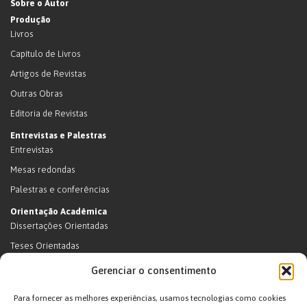
Sobre o Autor
Produção
Livros
Capítulo de Livros
Artigos de Revistas
Outras Obras
Editoria de Revistas
Entrevistas e Palestras
Entrevistas
Mesas redondas
Palestras e conferências
Orientação Acadêmica
Dissertações Orientadas
Teses Orientadas
Livros (dissertações e teses)
Gerenciar o consentimento
Teses Orientadas (em andamento)
Para fornecer as melhores experiências, usamos tecnologias como cookies
Supervisão de pós-doutorado