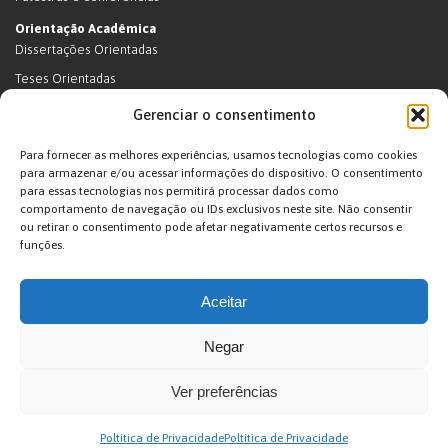
Orientação Acadêmica
Dissertações Orientadas
Teses Orientadas
Livros (dissertações e teses)
Gerenciar o consentimento
Teses Orientadas (em andamento)
Para fornecer as melhores experiências, usamos tecnologias como cookies
Supervisão de pós-doutorado
para armazenar e/ou acessar informações do dispositivo. O consentimento
para essas tecnologias nos permitirá processar dados como
Supervisão de pós-doutorado (em andamento)
comportamento de navegação ou IDs exclusivos neste site. Não consentir
Orientações de outra natureza
ou retirar o consentimento pode afetar negativamente certos recursos e
funções.
Exposições
Terras Indígenas
Aceitar
Ticuna
Projetos
Negar
Agenda
Ver preferências
João Pacheco de Oliveira – Antropologo e Escritor © 2026. Desenvolvido por
Poltítica de Privacidade
Poltítica de Privacidade
Arte Digital internet