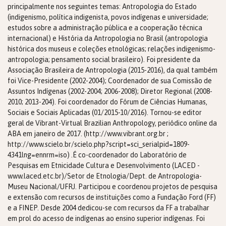
principalmente nos seguintes temas: Antropologia do Estado
(indigenismo, política indigenista, povos indígenas e universidade;
estudos sobre a administração pública e a cooperação técnica
internacional) e História da Antropologia no Brasil (antropologia
histórica dos museus e coleções etnológicas; relações indigenismo-
antropologia; pensamento social brasileiro). Foi presidente da
Associação Brasileira de Antropologia (2015-2016), da qual também
foi Vice-Presidente (2002-2004); Coordenador de sua Comissão de
Assuntos Indígenas (2002-2004; 2006-2008); Diretor Regional (2008-
2010; 2013-204). Foi coordenador do Fórum de Ciências Humanas,
Sociais e Sociais Aplicadas (01/2015-10/2016). Tornou-se editor
geral de Vibrant-Virtual Brazilian Anthropology, periódico online da
ABA em janeiro de 2017. (http://www.vibrant.org.br ;
http://www.scielo.br/scielo.php?script=sci_serialpid=1809-
4341lng=ennrm=iso) .É co-coordenador do Laboratório de
Pesquisas em Etnicidade Cultura e Desenvolvimento (LACED -
www.laced.etc.br)/Setor de Etnologia/Dept. de Antropologia-
Museu Nacional/UFRJ. Participou e coordenou projetos de pesquisa
e extensão com recursos de instituições como a Fundação Ford (FF)
e a FINEP. Desde 2004 dedicou-se com recursos da FF a trabalhar
em prol do acesso de indígenas ao ensino superior indígenas. Foi