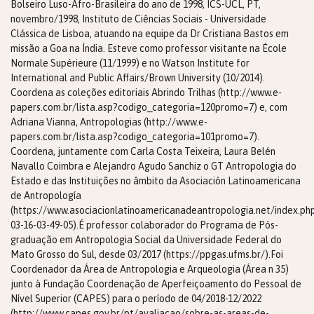
Bolseiro Luso-Afro-Brasileira do ano de 1998, ICS-UCL, PT,
novembro/1998, Instituto de Ciências Sociais - Universidade
Clássica de Lisboa, atuando na equipe da Dr Cristiana Bastos em
missão a Goa na Índia. Esteve como professor visitante na École
Normale Supérieure (11/1999) e no Watson Institute for
International and Public Affairs/Brown University (10/2014).
Coordena as coleções editoriais Abrindo Trilhas (http://www.e-
papers.com.br/lista.asp?codigo_categoria=120promo=7) e, com
Adriana Vianna, Antropologias (http://www.e-
papers.com.br/lista.asp?codigo_categoria=101promo=7).
Coordena, juntamente com Carla Costa Teixeira, Laura Belén
Navallo Coimbra e Alejandro Agudo Sanchiz o GT Antropologia do
Estado e das Instituições no âmbito da Asociación Latinoamericana
de Antropología
(https://www.asociacionlatinoamericanadeantropologia.net/index.ph
03-16-03-49-05).É professor colaborador do Programa de Pós-
graduação em Antropologia Social da Universidade Federal do
Mato Grosso do Sul, desde 03/2017 (https://ppgas.ufms.br/).Foi
Coordenador da Área de Antropologia e Arqueologia (Área n 35)
junto à Fundação Coordenação de Aperfeiçoamento do Pessoal de
Nível Superior (CAPES) para o período de 04/2018-12/2022
(http://www.capes.gov.br/pt/avaliacao/sobre-as-areas-de-