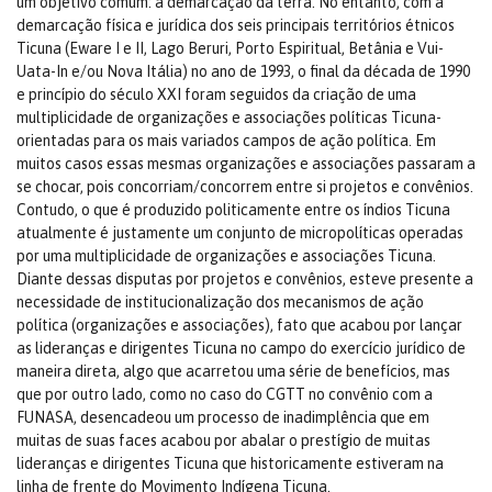
um objetivo comum: a demarcação da terra. No entanto, com a
demarcação física e jurídica dos seis principais territórios étnicos
Ticuna (Eware I e II, Lago Beruri, Porto Espiritual, Betânia e Vui-
Uata-In e/ou Nova Itália) no ano de 1993, o final da década de 1990
e princípio do século XXI foram seguidos da criação de uma
multiplicidade de organizações e associações políticas Ticuna-
orientadas para os mais variados campos de ação política. Em
muitos casos essas mesmas organizações e associações passaram a
se chocar, pois concorriam/concorrem entre si projetos e convênios.
Contudo, o que é produzido politicamente entre os índios Ticuna
atualmente é justamente um conjunto de micropolíticas operadas
por uma multiplicidade de organizações e associações Ticuna.
Diante dessas disputas por projetos e convênios, esteve presente a
necessidade de institucionalização dos mecanismos de ação
política (organizações e associações), fato que acabou por lançar
as lideranças e dirigentes Ticuna no campo do exercício jurídico de
maneira direta, algo que acarretou uma série de benefícios, mas
que por outro lado, como no caso do CGTT no convênio com a
FUNASA, desencadeou um processo de inadimplência que em
muitas de suas faces acabou por abalar o prestígio de muitas
lideranças e dirigentes Ticuna que historicamente estiveram na
linha de frente do Movimento Indígena Ticuna.