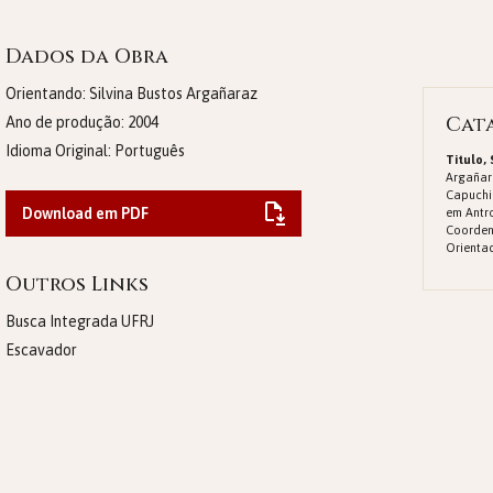
Dados da Obra
Orientando: Silvina Bustos Argañaraz
Cat
Ano de produção:
2004
Idioma Original:
Português
Titulo,
Argañara
Capuchi
Download em PDF
em Antro
Coorden
Orientad
Outros Links
Busca Integrada UFRJ
Escavador