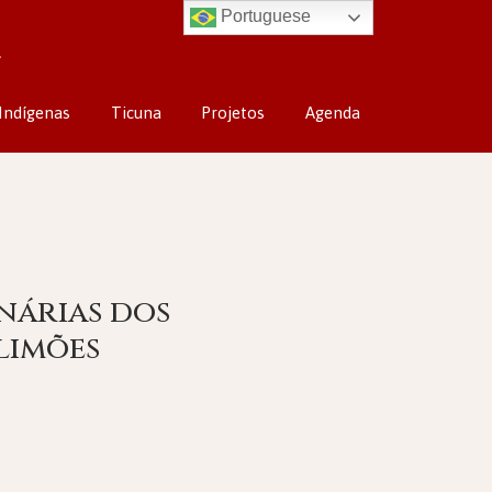
Portuguese
Indígenas
Ticuna
Projetos
Agenda
onárias dos
limões