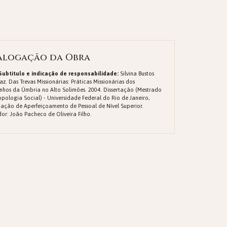
alogação da Obra
 Subtitulo e indicação de responsabilidade:
Silvina Bustos
z. Das Trevas Missionárias: Práticas Missionárias dos
nhos da Úmbria no Alto Solimões. 2004. Dissertação (Mestrado
pologia Social) - Universidade Federal do Rio de Janeiro,
ação de Aperfeiçoamento de Pessoal de Nível Superior.
or: João Pacheco de Oliveira Filho.