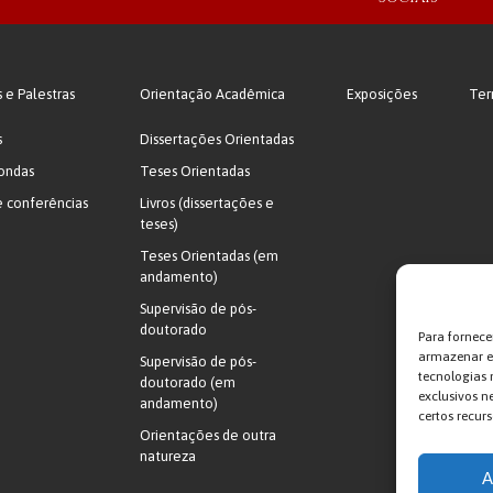
s e Palestras
Orientação Acadêmica
Exposições
Ter
s
Dissertações Orientadas
ondas
Teses Orientadas
e conferências
Livros (dissertações e
teses)
Teses Orientadas (em
andamento)
Supervisão de pós-
doutorado
Para fornece
armazenar e/
Supervisão de pós-
tecnologias
doutorado (em
exclusivos n
andamento)
certos recurs
Orientações de outra
natureza
A