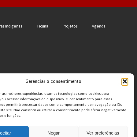
ras Indígenas
Ticuna
Projetos
Agenda
Gerenciar o consentimento
r as melhores experiências, usamos tecnologias como cookies para
ou acessar informações do dispositivo. O consentimento para essas
 nos permitirá processar dados como comportamento de navegação ou IDs
este site. Não consentir ou retirar o consentimento pode afetar negativamente
os e funções.
ceitar
Negar
Ver preferências