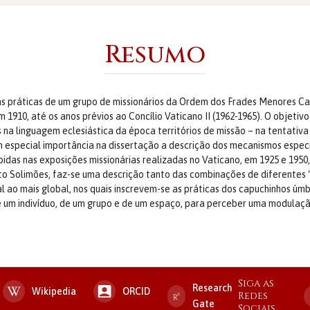
Resumo
s práticas de um grupo de missionários da Ordem dos Frades Menores Capu
910, até os anos prévios ao Concílio Vaticano II (1962-1965). O objetivo
na linguagem eclesiástica da época territórios de missão – na tentativa 
 especial importância na dissertação a descrição dos mecanismos específ
idas nas exposições missionárias realizadas no Vaticano, em 1925 e 1950,
lto Solimões, faz-se uma descrição tanto das combinações de diferentes ‘
l ao mais global, nos quais inscrevem-se as práticas dos capuchinhos úmb
e um indivíduo, de um grupo e de um espaço, para perceber uma modulação
Siga as
Research
Wikipedia
ORCID
Redes
Gate
Sociais