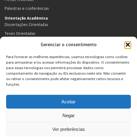
Palestras e conferências
Orientação Acadêmica
Dissertações Orientadas
Teses Orientadas
Livros (dissertações e teses)
Gerenciar o consentimento
Teses Orientadas (em andamento)
Para fornecer as melhores experiências, usamos tecnologias como cookies
Supervisão de pós-doutorado
para armazenar e/ou acessar informações do dispositivo. O consentimento
para essas tecnologias nos permitirá processar dados como
Supervisão de pós-doutorado (em andamento)
comportamento de navegação ou IDs exclusivos neste site. Não consentir
Orientações de outra natureza
ou retirar o consentimento pode afetar negativamente certos recursos e
funções.
Exposições
Terras Indígenas
Aceitar
Ticuna
Projetos
Negar
Agenda
Ver preferências