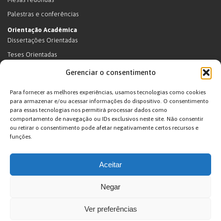
Palestras e conferências
Orientação Acadêmica
Dissertações Orientadas
Teses Orientadas
Livros (dissertações e teses)
Gerenciar o consentimento
Teses Orientadas (em andamento)
Para fornecer as melhores experiências, usamos tecnologias como cookies
Supervisão de pós-doutorado
para armazenar e/ou acessar informações do dispositivo. O consentimento
para essas tecnologias nos permitirá processar dados como
Supervisão de pós-doutorado (em andamento)
comportamento de navegação ou IDs exclusivos neste site. Não consentir
Orientações de outra natureza
ou retirar o consentimento pode afetar negativamente certos recursos e
funções.
Exposições
Terras Indígenas
Aceitar
Ticuna
Projetos
Negar
Agenda
Ver preferências