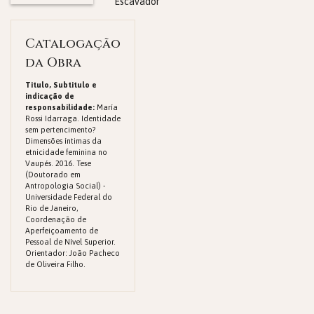
Escavador
Catalogação
da Obra
Titulo, Subtitulo e
indicação de
responsabilidade:
María
Rossi Idarraga. Identidade
sem pertencimento?
Dimensões íntimas da
etnicidade feminina no
Vaupés. 2016. Tese
(Doutorado em
Antropologia Social) -
Universidade Federal do
Rio de Janeiro,
Coordenação de
Aperfeiçoamento de
Pessoal de Nível Superior.
Orientador: João Pacheco
de Oliveira Filho.