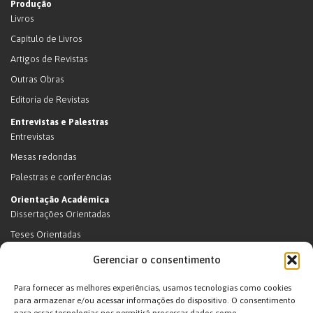
Produção
Livros
Capítulo de Livros
Artigos de Revistas
Outras Obras
Editoria de Revistas
Entrevistas e Palestras
Entrevistas
Mesas redondas
Palestras e conferências
Orientação Acadêmica
Dissertações Orientadas
Teses Orientadas
Livros (dissertações e teses)
Gerenciar o consentimento
Teses Orientadas (em andamento)
Para fornecer as melhores experiências, usamos tecnologias como cookies
Supervisão de pós-doutorado
para armazenar e/ou acessar informações do dispositivo. O consentimento