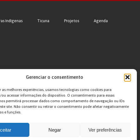
ras Indígenas
Ticuna
Projetos
Agenda
Gerenciar o consentimento
r as melhores experiências, usamos tecnologias como cookies para
ou acessar informações do dispositivo. O consentimento para essas
 nos permitirá processar dados como comportamento de navegação ou IDs
este site. Não consentir ou retirar o consentimento pode afetar negativamente
os e funções.
ceitar
Negar
Ver preferências