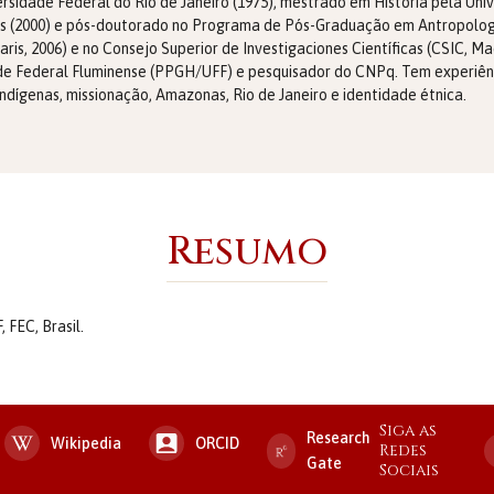
rsidade Federal do Rio de Janeiro (1975), mestrado em História pela Un
nas (2000) e pós-doutorado no Programa de Pós-Graduação em Antropolog
is, 2006) e no Consejo Superior de Investigaciones Científicas (CSIC, Ma
e Federal Fluminense (PPGH/UFF) e pesquisador do CNPq. Tem experiênci
ndígenas, missionação, Amazonas, Rio de Janeiro e identidade étnica.
Resumo
 FEC, Brasil.
Siga as
Research
Wikipedia
ORCID
Redes
Gate
Sociais