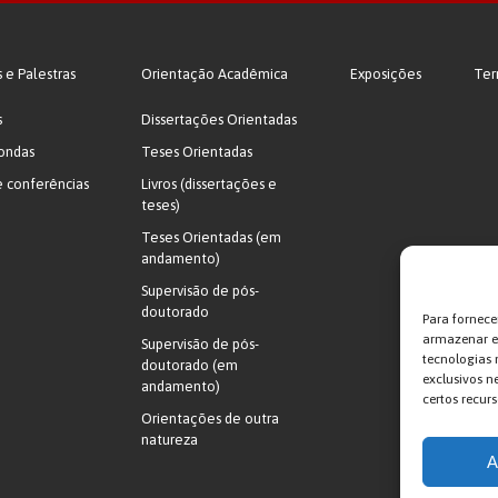
s e Palestras
Orientação Acadêmica
Exposições
Ter
s
Dissertações Orientadas
ondas
Teses Orientadas
e conferências
Livros (dissertações e
teses)
Teses Orientadas (em
andamento)
Supervisão de pós-
doutorado
Para fornece
armazenar e/
Supervisão de pós-
tecnologias
doutorado (em
exclusivos n
andamento)
certos recurs
Orientações de outra
natureza
A