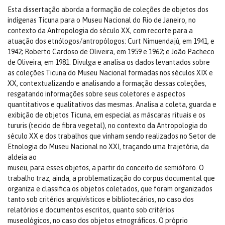
Esta dissertação aborda a formação de coleções de objetos dos
indígenas Ticuna para o Museu Nacional do Rio de Janeiro, no
contexto da Antropologia do século XX, com recorte para a
atuação dos etnólogos/antropólogos: Curt Nimuendajú, em 1941, e
1942; Roberto Cardoso de Oliveira, em 1959 e 1962; e João Pacheco
de Oliveira, em 1981. Divulga e analisa os dados levantados sobre
as coleções Ticuna do Museu Nacional formadas nos séculos XIX e
XX, contextualizando e analisando a formação dessas coleções,
resgatando informações sobre seus coletores e aspectos
quantitativos e qualitativos das mesmas. Analisa a coleta, guarda e
exibição de objetos Ticuna, em especial as máscaras rituais e os
tururis (tecido de fibra vegetal), no contexto da Antropologia do
século XX e dos trabalhos que vinham sendo realizados no Setor de
Etnologia do Museu Nacional no XXI, traçando uma trajetória, da
aldeia ao
museu, para esses objetos, a partir do conceito de semióforo. O
trabalho traz, ainda, a problematização do corpus documental que
organiza e classifica os objetos coletados, que foram organizados
tanto sob critérios arquivísticos e bibliotecários, no caso dos
relatórios e documentos escritos, quanto sob critérios
museológicos, no caso dos objetos etnográficos. O próprio