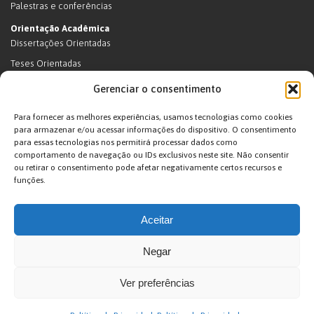
Palestras e conferências
Orientação Acadêmica
Dissertações Orientadas
Teses Orientadas
Livros (dissertações e teses)
Gerenciar o consentimento
Teses Orientadas (em andamento)
Para fornecer as melhores experiências, usamos tecnologias como cookies
Supervisão de pós-doutorado
para armazenar e/ou acessar informações do dispositivo. O consentimento
para essas tecnologias nos permitirá processar dados como
Supervisão de pós-doutorado (em andamento)
comportamento de navegação ou IDs exclusivos neste site. Não consentir
Orientações de outra natureza
ou retirar o consentimento pode afetar negativamente certos recursos e
funções.
Exposições
Terras Indígenas
Aceitar
Ticuna
Projetos
Negar
Agenda
Ver preferências
João Pacheco de Oliveira – Antropologo e Escritor © 2026. Desenvolvido por