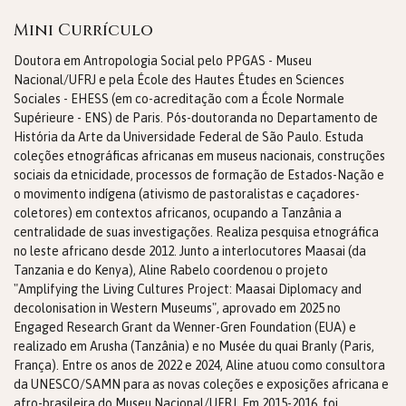
Mini Currículo
Doutora em Antropologia Social pelo PPGAS - Museu
Nacional/UFRJ e pela École des Hautes Études en Sciences
Sociales - EHESS (em co-acreditação com a École Normale
Supérieure - ENS) de Paris. Pós-doutoranda no Departamento de
História da Arte da Universidade Federal de São Paulo. Estuda
coleções etnográficas africanas em museus nacionais, construções
sociais da etnicidade, processos de formação de Estados-Nação e
o movimento indígena (ativismo de pastoralistas e caçadores-
coletores) em contextos africanos, ocupando a Tanzânia a
centralidade de suas investigações. Realiza pesquisa etnográfica
no leste africano desde 2012. Junto a interlocutores Maasai (da
Tanzania e do Kenya), Aline Rabelo coordenou o projeto
"Amplifying the Living Cultures Project: Maasai Diplomacy and
decolonisation in Western Museums", aprovado em 2025 no
Engaged Research Grant da Wenner-Gren Foundation (EUA) e
realizado em Arusha (Tanzânia) e no Musée du quai Branly (Paris,
França). Entre os anos de 2022 e 2024, Aline atuou como consultora
da UNESCO/SAMN para as novas coleções e exposições africana e
afro-brasileira do Museu Nacional/UFRJ. Em 2015-2016, foi