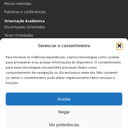
Mesas redondas
Palestras e conferências
Orientação Acadêmica
Dissertações Orientadas
Teses Orientadas
Livros (dissertações e teses)
Gerenciar o consentimento
Teses Orientadas (em andamento)
Para fornecer as melhores experiências, usamos tecnologias como cookies
Supervisão de pós-doutorado
para armazenar e/ou acessar informações do dispositivo. O consentimento
para essas tecnologias nos permitirá processar dados como
Supervisão de pós-doutorado (em andamento)
comportamento de navegação ou IDs exclusivos neste site. Não consentir
Orientações de outra natureza
ou retirar o consentimento pode afetar negativamente certos recursos e
funções.
Exposições
Terras Indígenas
Aceitar
Ticuna
Projetos
Negar
Agenda
Ver preferências