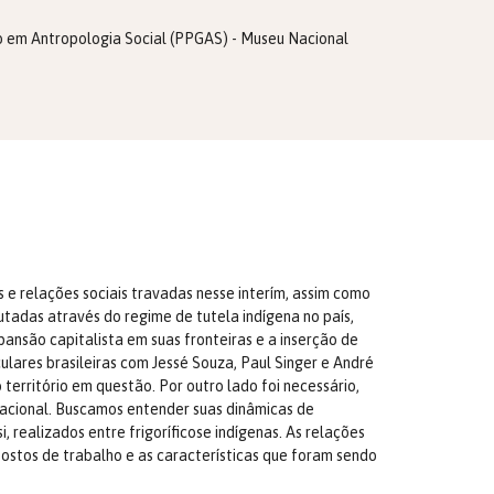
ão em Antropologia Social (PPGAS) - Museu Nacional
s e relações sociais travadas nesse interím, assim como
tadas através do regime de tutela indígena no país,
nsão capitalista em suas fronteiras e a inserção de
lares brasileiras com Jessé Souza, Paul Singer e André
território em questão. Por outro lado foi necessário,
nacional. Buscamos entender suas dinâmicas de
 realizados entre frigoríficose indígenas. As relações
 postos de trabalho e as características que foram sendo