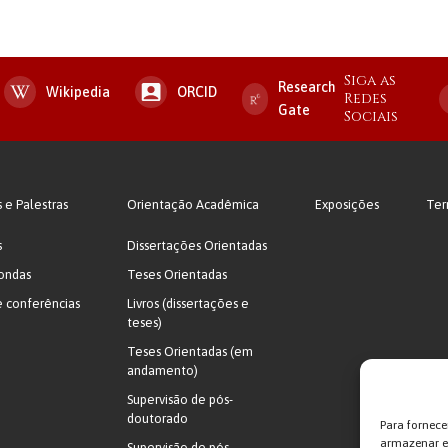
Siga as
Research
Wikipedia
ORCID
Redes
Gate
Sociais
s e Palestras
Orientação Acadêmica
Exposições
Ter
s
Dissertações Orientadas
ondas
Teses Orientadas
e conferências
Livros (dissertações e
teses)
Teses Orientadas (em
andamento)
Supervisão de pós-
doutorado
Para fornece
armazenar e/
Supervisão de pós-