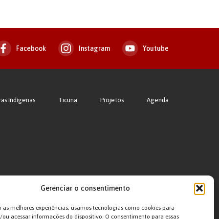
Facebook
Instagram
Youtube
ras Indígenas
Ticuna
Projetos
Agenda
Gerenciar o consentimento
r as melhores experiências, usamos tecnologias como cookies para
ou acessar informações do dispositivo. O consentimento para essas