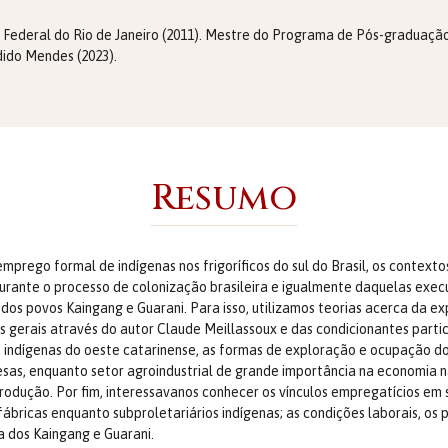
e Federal do Rio de Janeiro (2011). Mestre do Programa de Pós-graduaç
dido Mendes (2023).
Resumo
mprego formal de indígenas nos frigoríficos do sul do Brasil, os contexto
rante o processo de colonização brasileira e igualmente daquelas execu
povos Kaingang e Guarani. Para isso, utilizamos teorias acerca da expa
gerais através do autor Claude Meillassoux e das condicionantes particu
 indígenas do oeste catarinense, as formas de exploração e ocupação do 
sas, enquanto setor agroindustrial de grande importância na economia 
dução. Por fim, interessavanos conhecer os vínculos empregatícios em si,
 fábricas enquanto subproletariários indígenas; as condições laborais, os
a dos Kaingang e Guarani.