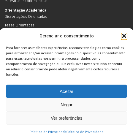
Palestras e conferências
Orientação Acadêmica
Dissertações Orientadas
Teses Orientadas
Livros (dissertações e teses)
Gerenciar o consentimento
Teses Orientadas (em andamento)
Para fornecer as melhores experiências, usamos tecnologias como cookies
Supervisão de pós-doutorado
para armazenar e/ou acessar informações do dispositivo. O consentimento
para essas tecnologias nos permitirá processar dados como
Supervisão de pós-doutorado (em andamento)
comportamento de navegação ou IDs exclusivos neste site. Não consentir
Orientações de outra natureza
ou retirar o consentimento pode afetar negativamente certos recursos e
funções.
Exposições
Terras Indígenas
Aceitar
Ticuna
Projetos
Negar
Agenda
Ver preferências
João Pacheco de Oliveira – Antropologo e Escritor © 2026. Desenvolvido por
Poltítica de Privacidade
Poltítica de Privacidade
Arte Digital internet