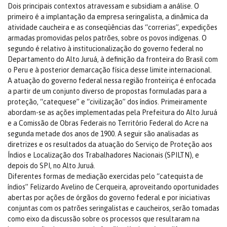
Dois principais contextos atravessam e subsidiam a análise. O
primeiro é a implantação da empresa seringalista, a dinâmica da
atividade caucheira e as conseqüências das “correrias”, expedições
armadas promovidas pelos patrões, sobre os povos indígenas. O
segundo é relativo à institucionalização do governo federal no
Departamento do Alto Juruá, à definição da fronteira do Brasil com
o Peru e à posterior demarcação física desse limite internacional.
A atuação do governo federal nessa região fronteiriça é enfocada
a partir de um conjunto diverso de propostas formuladas para a
proteção, “catequese” e “civilização” dos índios. Primeiramente
abordam-se as ações implementadas pela Prefeitura do Alto Juruá
e a Comissão de Obras Federais no Território Federal do Acre na
segunda metade dos anos de 1900. A seguir são analisadas as
diretrizes e os resultados da atuação do Serviço de Proteção aos
Índios e Localização dos Trabalhadores Nacionais (SPILTN), e
depois do SPI, no Alto Juruá.
Diferentes formas de mediação exercidas pelo “catequista de
índios” Felizardo Avelino de Cerqueira, aproveitando oportunidades
abertas por ações de órgãos do governo federal e por iniciativas
conjuntas com os patrões seringalistas e caucheiros, serão tomadas
como eixo da discussão sobre os processos que resultaram na