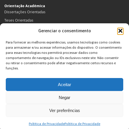
Orientação Acadêmica
Dissertações Orientadas
Teses Orientadas
Livros (dissertações e teses)
Gerenciar o consentimento
Teses Orientadas (em andamento)
Para fornecer as melhores experiências, usamos tecnologias como cookies
Supervisão de pós-doutorado
para armazenar e/ou acessar informações do dispositivo. O consentimento
para essas tecnologias nos permitirá processar dados como
Supervisão de pós-doutorado (em andamento)
comportamento de navegação ou IDs exclusivos neste site. Não consentir
Orientações de outra natureza
ou retirar o consentimento pode afetar negativamente certos recursos e
funções.
Exposições
Terras Indígenas
Aceitar
Ticuna
Projetos
Negar
Agenda
Ver preferências
João Pacheco de Oliveira – Antropologo e Escritor © 2026. Desenvolvido por
Poltítica de Privacidade
Poltítica de Privacidade
Arte Digital internet