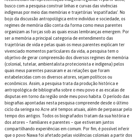
busco com a pesquisa construir linhas e curvas das vivências
indígenas por meio das memórias e trajetórias ‘espatifadas’. No
bojo da discussão antropológica entre indivíduo e sociedade, os
regimes de memória dão conta da forma como meus parentes
organizam as forças sob as quais essas lembranças emergem. Por
ser a memória a principal categoria de entendimento das
trajetórias de vida e pelas quais os meus parentes explicam ter
vivenciado momentos particulares da vida, a pesquisa tem o
objetivo de gerar compreensão dos diversos regimes de memória
(colonial, tutelar, ambientalista protecionista e indígena) pelos
quais meus parentes passaram e as relações que foram
estabelecidas com os diversos atores, sejam políticos ou
econômicos. Assim, a pesquisa trata da produção histórica e
antropológica de bibliografia sobre o meu povo e as escalas de
disputas em torno da região onde meu povo habita. O período das
biografias apontadas nesta pesquisa compreende desde o último
ciclo da seringa no Acre até tempos atuais, além de perpassar pelo
tempo dos antigos. Todos os biografados tratam da sua história e
dos atores – familiares e parentes – que estiveram juntos
compartilhando experiências em comum. Por fim, é possível inferir
que o povo Nawa foi afetado pelas violências coloniais a partir dos