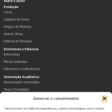
Sobre o Autor
Produção
Livros
Capítulo de Livros
Artigos de Revistas
Outras Obras
Editoria de Revistas
Entrevistas e Palestras
Entrevistas
Mesas redondas
Palestras e conferências
Orientação Acadêmica
Dissertações Orientadas
Teses Orientadas
Livros (dissertações e teses)
Gerenciar o consentimento
Teses Orientadas (em andamento)
Para fornecer as melhores experiências, usamos tecnologias como cookies
Supervisão de pós-doutorado