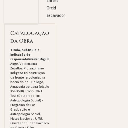
Lattes
Orcid
Escavador
Catalogação
da Obra
Titulo, Subtitulo e
indicação de
responsabilidade:
Miguel
Angel Valderrama
Zevallos. Protagonismo
indígena na construção
da fronteira colonial na
bacia do rio Huallaga,
Amazonia peruana (século
XVI-XVIII). Início: 2021.
Tese (Doutorado em
Antropologia Social) -
Programa de Pós-
Graduação em
Antropologia Social,
Museu Nacional, UFRJ.
Orientador: João Pacheco
de Oliveira Filho.