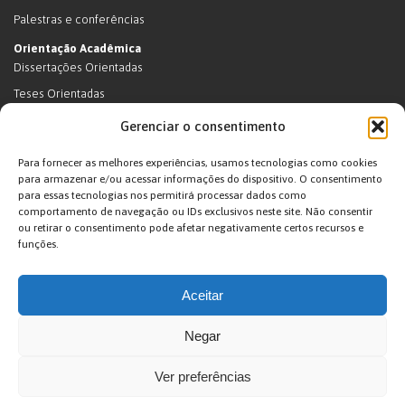
Palestras e conferências
Orientação Acadêmica
Dissertações Orientadas
Teses Orientadas
Livros (dissertações e teses)
Gerenciar o consentimento
Teses Orientadas (em andamento)
Para fornecer as melhores experiências, usamos tecnologias como cookies
Supervisão de pós-doutorado
para armazenar e/ou acessar informações do dispositivo. O consentimento
para essas tecnologias nos permitirá processar dados como
Supervisão de pós-doutorado (em andamento)
comportamento de navegação ou IDs exclusivos neste site. Não consentir
Orientações de outra natureza
ou retirar o consentimento pode afetar negativamente certos recursos e
funções.
Exposições
Terras Indígenas
Aceitar
Ticuna
Projetos
Negar
Agenda
Ver preferências
João Pacheco de Oliveira – Antropologo e Escritor © 2026. Desenvolvido por