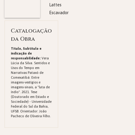
Lattes
Escavador
Catalogação
da Obra
Titulo, Subtitulo e
indicação de
responsabilidade:
Vera
Lúcia da Silva. Sentidos e
Usos do Tempo em
Narrativas Pataxó de
Comexatibá: Entre
imagens-vestígios e
imagens-sinais, a "luta de
índio". 2021. Tese
(Doutorado em Estado e
Sociedade) - Universidade
Federal do Sul da Bahia,
UFSB. Orientador: João
Pacheco de Oliveira Filho.