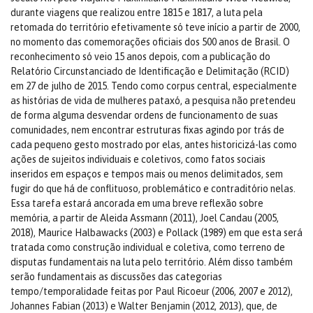
durante viagens que realizou entre 1815 e 1817, a luta pela
retomada do território efetivamente só teve início a partir de 2000,
no momento das comemorações oficiais dos 500 anos de Brasil. O
reconhecimento só veio 15 anos depois, com a publicação do
Relatório Circunstanciado de Identificação e Delimitação (RCID)
em 27 de julho de 2015. Tendo como corpus central, especialmente
as histórias de vida de mulheres pataxó, a pesquisa não pretendeu
de forma alguma desvendar ordens de funcionamento de suas
comunidades, nem encontrar estruturas fixas agindo por trás de
cada pequeno gesto mostrado por elas, antes historicizá-las como
ações de sujeitos individuais e coletivos, como fatos sociais
inseridos em espaços e tempos mais ou menos delimitados, sem
fugir do que há de conflituoso, problemático e contraditório nelas.
Essa tarefa estará ancorada em uma breve reflexão sobre
memória, a partir de Aleida Assmann (2011), Joel Candau (2005,
2018), Maurice Halbawacks (2003) e Pollack (1989) em que esta será
tratada como construção individual e coletiva, como terreno de
disputas fundamentais na luta pelo território. Além disso também
serão fundamentais as discussões das categorias
tempo/temporalidade feitas por Paul Ricoeur (2006, 2007 e 2012),
Johannes Fabian (2013) e Walter Benjamin (2012, 2013), que, de