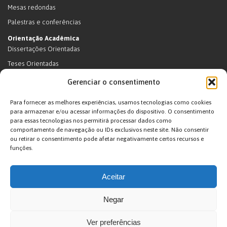
Mesas redondas
Palestras e conferências
Orientação Acadêmica
Dissertações Orientadas
Teses Orientadas
Livros (dissertações e teses)
Gerenciar o consentimento
Teses Orientadas (em andamento)
Para fornecer as melhores experiências, usamos tecnologias como cookies
Supervisão de pós-doutorado
para armazenar e/ou acessar informações do dispositivo. O consentimento
para essas tecnologias nos permitirá processar dados como
Supervisão de pós-doutorado (em andamento)
comportamento de navegação ou IDs exclusivos neste site. Não consentir
Orientações de outra natureza
ou retirar o consentimento pode afetar negativamente certos recursos e
funções.
Exposições
Terras Indígenas
Aceitar
Ticuna
Projetos
Negar
Agenda
Ver preferências