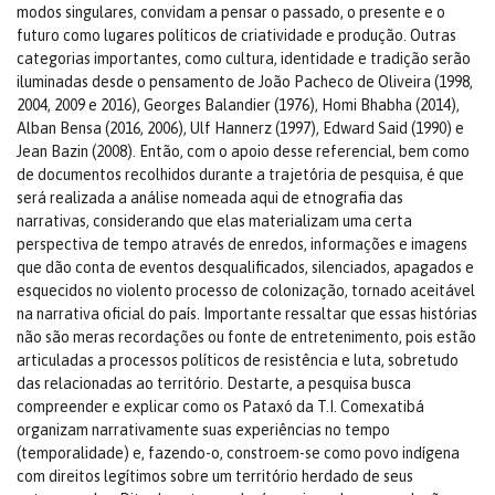
modos singulares, convidam a pensar o passado, o presente e o
futuro como lugares políticos de criatividade e produção. Outras
categorias importantes, como cultura, identidade e tradição serão
iluminadas desde o pensamento de João Pacheco de Oliveira (1998,
2004, 2009 e 2016), Georges Balandier (1976), Homi Bhabha (2014),
Alban Bensa (2016, 2006), Ulf Hannerz (1997), Edward Said (1990) e
Jean Bazin (2008). Então, com o apoio desse referencial, bem como
de documentos recolhidos durante a trajetória de pesquisa, é que
será realizada a análise nomeada aqui de etnografia das
narrativas, considerando que elas materializam uma certa
perspectiva de tempo através de enredos, informações e imagens
que dão conta de eventos desqualificados, silenciados, apagados e
esquecidos no violento processo de colonização, tornado aceitável
na narrativa oficial do país. Importante ressaltar que essas histórias
não são meras recordações ou fonte de entretenimento, pois estão
articuladas a processos políticos de resistência e luta, sobretudo
das relacionadas ao território. Destarte, a pesquisa busca
compreender e explicar como os Pataxó da T.I. Comexatibá
organizam narrativamente suas experiências no tempo
(temporalidade) e, fazendo-o, constroem-se como povo indígena
com direitos legítimos sobre um território herdado de seus