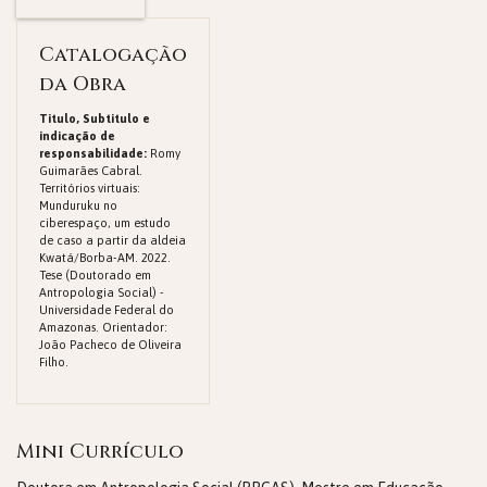
Catalogação
da Obra
Titulo, Subtitulo e
indicação de
responsabilidade:
Romy
Guimarães Cabral.
Territórios virtuais:
Munduruku no
ciberespaço, um estudo
de caso a partir da aldeia
Kwatá/Borba-AM. 2022.
Tese (Doutorado em
Antropologia Social) -
Universidade Federal do
Amazonas. Orientador:
João Pacheco de Oliveira
Filho.
Mini Currículo