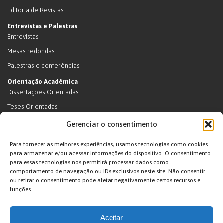
Editoria de Revistas
Entrevistas e Palestras
Entrevistas
Mesas redondas
Palestras e conferências
Orientação Acadêmica
Dissertações Orientadas
Teses Orientadas
Livros (dissertações e teses)
Gerenciar o consentimento
Teses Orientadas (em andamento)
Para fornecer as melhores experiências, usamos tecnologias como cookies
Supervisão de pós-doutorado
para armazenar e/ou acessar informações do dispositivo. O consentimento
para essas tecnologias nos permitirá processar dados como
Supervisão de pós-doutorado (em andamento)
comportamento de navegação ou IDs exclusivos neste site. Não consentir
Orientações de outra natureza
ou retirar o consentimento pode afetar negativamente certos recursos e
funções.
Exposições
Terras Indígenas
Aceitar
Ticuna