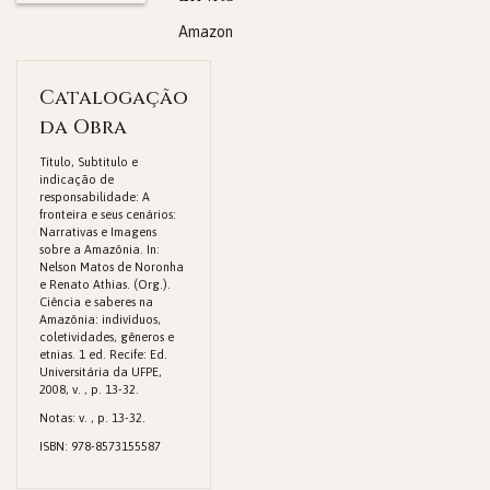
Amazon
Catalogação
da Obra
Titulo, Subtitulo e
indicação de
responsabilidade: A
fronteira e seus cenários:
Narrativas e Imagens
sobre a Amazônia. In:
Nelson Matos de Noronha
e Renato Athias. (Org.).
Ciência e saberes na
Amazônia: indivíduos,
coletividades, gêneros e
etnias. 1 ed. Recife: Ed.
Universitária da UFPE,
2008, v. , p. 13-32.
Notas: v. , p. 13-32.
ISBN: 978-8573155587