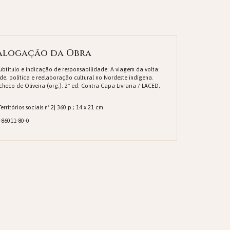
alogação da Obra
Subtitulo e indicação de responsabilidade: A viagem da volta:
de, política e reelaboração cultural no Nordeste indígena.
heco de Oliveira (org.). 2ª ed. Contra Capa Livraria / LACED,
erritórios sociais nº 2] 360 p.; 14 x 21 cm
-86011-80-0