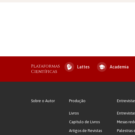
Plataformas
Lattes
Academia
Científicas
Sobre o Autor
Produção
Entrevista
Livros
Entrevista
Capítulo de Livros
Mesas red
Artigos de Revistas
Palestras 