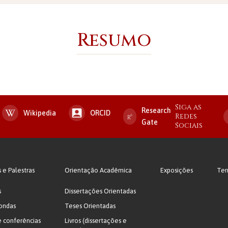
Resumo
Siga as
Research
Wikipedia
ORCID
Redes
Gate
Sociais
s e Palestras
Orientação Acadêmica
Exposições
Ter
s
Dissertações Orientadas
ondas
Teses Orientadas
e conferências
Livros (dissertações e