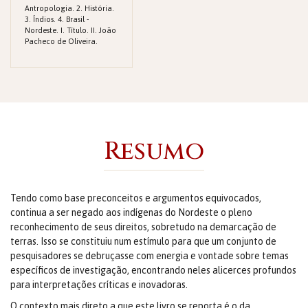
Antropologia. 2. História.
3. Índios. 4. Brasil -
Nordeste. I. Título. II. João
Pacheco de Oliveira.
Resumo
Tendo como base preconceitos e ar­gumentos equivocados,
continua a ser negado aos indígenas do Nordeste o pleno
reconhecimento de seus direitos, sobretudo na demarcação de
terras. Isso se constituiu num estímulo para que um conjunto de
pesquisadores se debruçasse com energia e vontade sobre temas
específicos de investigação, encontrando neles alicerces profundos
para interpretações críticas e inovadoras.
O contexto mais direto a que este livro se reporta é o da