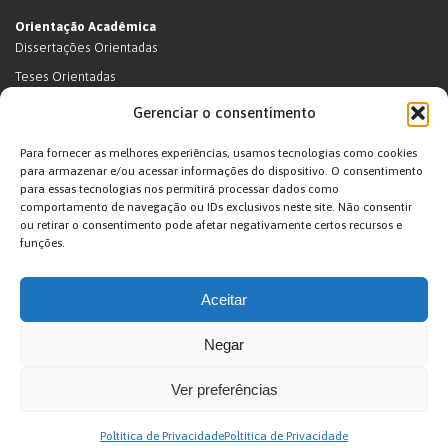
Orientação Acadêmica
Dissertações Orientadas
Teses Orientadas
Livros (dissertações e teses)
Gerenciar o consentimento
Teses Orientadas (em andamento)
Para fornecer as melhores experiências, usamos tecnologias como cookies
Supervisão de pós-doutorado
para armazenar e/ou acessar informações do dispositivo. O consentimento
para essas tecnologias nos permitirá processar dados como
Supervisão de pós-doutorado (em andamento)
comportamento de navegação ou IDs exclusivos neste site. Não consentir
Orientações de outra natureza
ou retirar o consentimento pode afetar negativamente certos recursos e
funções.
Exposições
Terras Indígenas
Aceitar
Ticuna
Projetos
Negar
Agenda
Ver preferências
João Pacheco de Oliveira – Antropologo e Escritor © 2026. Desenvolvido por
Poltítica de Privacidade
Poltítica de Privacidade
Arte Digital internet