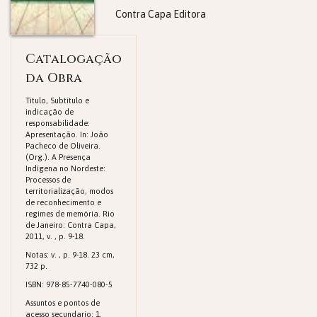
Contra Capa Editora
Catalogação
da Obra
Titulo, Subtitulo e
indicação de
responsabilidade:
Apresentação. In: João
Pacheco de Oliveira.
(Org.). A Presença
Indígena no Nordeste:
Processos de
territorialização, modos
de reconhecimento e
regimes de memória. Rio
de Janeiro: Contra Capa,
2011, v. , p. 9-18.
Notas: v. , p. 9-18. 23 cm,
732 p.
ISBN: 978-85-7740-080-5
Assuntos e pontos de
acesso secundario: 1.