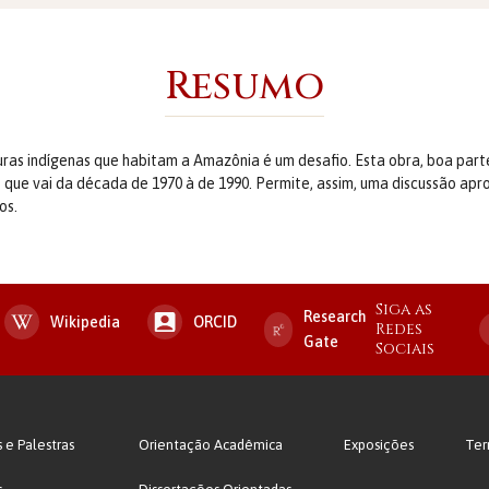
Resumo
ras indígenas que habitam a Amazônia é um desafio. Esta obra, boa par
 que vai da década de 1970 à de 1990. Permite, assim, uma discussão ap
os.
Siga as
Research
Wikipedia
ORCID
Redes
Gate
Sociais
s e Palestras
Orientação Acadêmica
Exposições
Ter