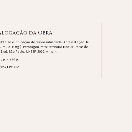
alogação da Obra
Subtitulo e indicação de responsabilidade: Apresentação. In:
, Paulo. (Org.). Pemongon Patá: território Macuxi, rotas de
 1 ed. São Paulo: UNESP, 2001, v. , p. -.
 , p. -. 226 p.
788571393462