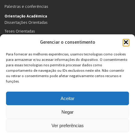
Palestras e conferências
Orientação Acadêmica
Dissertações Orientadas
Teses Orientadas
Livros (dissertações e teses)
Gerenciar o consentimento
Teses Orientadas (em andamento)
Para fornecer as melhores experiências, usamos tecnologias como cookies
Supervisão de pós-doutorado
para armazenar e/ou acessar informações do dispositivo. O consentimento
para essas tecnologias nos permitirá processar dados como
Supervisão de pós-doutorado (em andamento)
comportamento de navegação ou IDs exclusivos neste site. Não consentir
Orientações de outra natureza
ou retirar o consentimento pode afetar negativamente certos recursos e
funções.
Exposições
Terras Indígenas
Aceitar
Ticuna
Projetos
Negar
Agenda
Ver preferências
João Pacheco de Oliveira – Antropologo e Escritor © 2026. Desenvolvido por