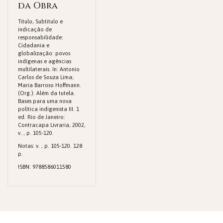
da Obra
Titulo, Subtitulo e
indicação de
responsabilidade:
Cidadania e
globalização: povos
indígenas e agências
multilaterais. In: Antonio
Carlos de Souza Lima;
Maria Barroso Hoffmann.
(Org.). Além da tutela.
Bases para uma nova
política indigenista III. 1
ed. Rio de Janeiro:
Contracapa Livraria, 2002,
v. , p. 105-120.
Notas: v. , p. 105-120. 128
p.
ISBN: 9788586011580