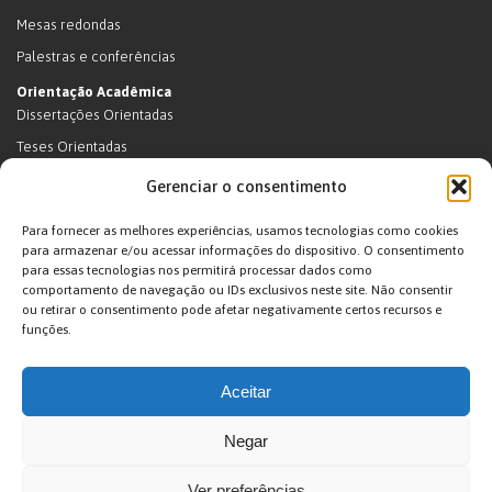
Mesas redondas
Palestras e conferências
Orientação Acadêmica
Dissertações Orientadas
Teses Orientadas
Livros (dissertações e teses)
Gerenciar o consentimento
Teses Orientadas (em andamento)
Para fornecer as melhores experiências, usamos tecnologias como cookies
Supervisão de pós-doutorado
para armazenar e/ou acessar informações do dispositivo. O consentimento
para essas tecnologias nos permitirá processar dados como
Supervisão de pós-doutorado (em andamento)
comportamento de navegação ou IDs exclusivos neste site. Não consentir
Orientações de outra natureza
ou retirar o consentimento pode afetar negativamente certos recursos e
funções.
Exposições
Terras Indígenas
Aceitar
Ticuna
Projetos
Negar
Agenda
Ver preferências