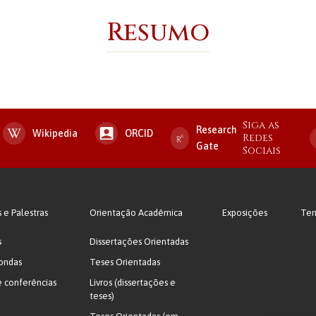
Resumo
Siga as
Research
Wikipedia
ORCID
Redes
Gate
Sociais
s e Palestras
Orientação Acadêmica
Exposições
Ter
s
Dissertações Orientadas
ondas
Teses Orientadas
e conferências
Livros (dissertações e
teses)