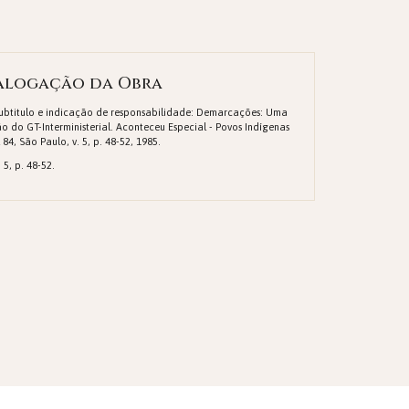
alogação da Obra
Subtitulo e indicação de responsabilidade: Demarcações: Uma
o do GT-Interministerial. Aconteceu Especial - Povos Indígenas
 84, São Paulo, v. 5, p. 48-52, 1985.
 5, p. 48-52.