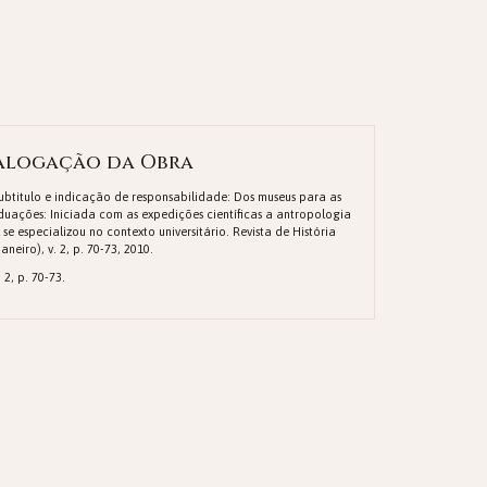
alogação da Obra
Subtitulo e indicação de responsabilidade: Dos museus para as
uações: Iniciada com as expedições científicas a antropologia
l se especializou no contexto universitário. Revista de História
aneiro), v. 2, p. 70-73, 2010.
 2, p. 70-73.