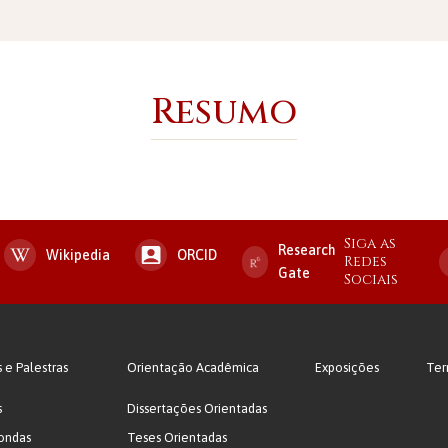
Resumo
Siga as
Research
Wikipedia
ORCID
Redes
Gate
Sociais
s e Palestras
Orientação Acadêmica
Exposições
Ter
s
Dissertações Orientadas
ondas
Teses Orientadas