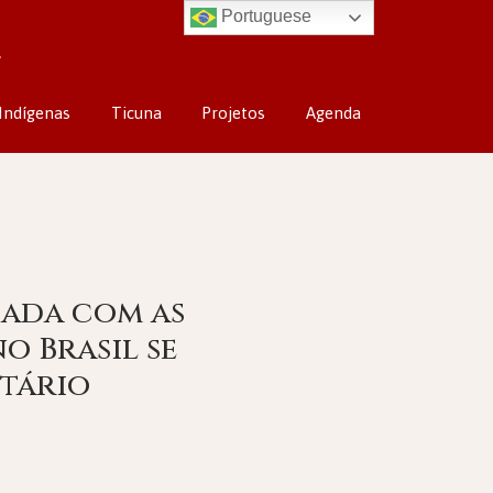
Portuguese
Indígenas
Ticuna
Projetos
Agenda
iada com as
o Brasil se
itário