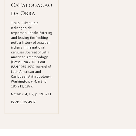
Catalogação
da Obra
Titulo, Subtitulo e
indicação de
responsabilidade: Entering
and leaving the ‘melting
pot’: a history of brazilian
indians in the national
censuses. Journal of Latin
American Anthropology
(Cessou em 2006. Cont.
ISSN 1935-4932 Journal of
Latin American and
Caribbean Anthropology),
Washington, v. 4, n.2, p.
190-211, 1999.
Notas: v. 4, n.2, p. 190-211.
ISSN: 1935-4932