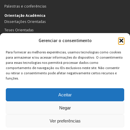
Palestras e conferências
Orientação Acadêmica
Dissertações Orientadas
Teses Orientadas
Livros (dissertações e teses)
Gerenciar o consentimento
Teses Orientadas (em andamento)
Para fornecer as melhores experiências, usamos tecnologias como cookies
Supervisão de pós-doutorado
para armazenar e/ou acessar informações do dispositivo. O consentimento
para essas tecnologias nos permitirá processar dados como
Supervisão de pós-doutorado (em andamento)
comportamento de navegação ou IDs exclusivos neste site. Não consentir
Orientações de outra natureza
ou retirar o consentimento pode afetar negativamente certos recursos e
funções.
Exposições
Terras Indígenas
Aceitar
Ticuna
Projetos
Negar
Agenda
Ver preferências
João Pacheco de Oliveira – Antropologo e Escritor © 2026. Desenvolvido por