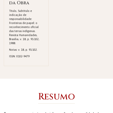
da Obra
Titulo, Subtitulo e
indicação de
responsabilidade:
Fronteiras de papel: o
reconhecimento oficial
das terras indígenas.
Revista Humanidades,
Brasília, v. 18, p. 91-102,
1988.
Notas: v. 18, p. 91-102.
ISSN: 0102-9479
Resumo