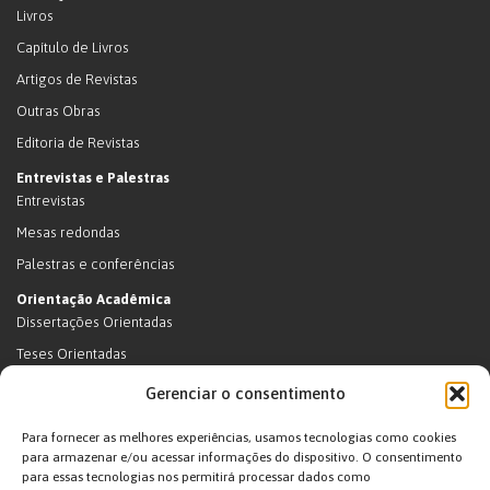
Livros
Capítulo de Livros
Artigos de Revistas
Outras Obras
Editoria de Revistas
Entrevistas e Palestras
Entrevistas
Mesas redondas
Palestras e conferências
Orientação Acadêmica
Dissertações Orientadas
Teses Orientadas
Livros (dissertações e teses)
Gerenciar o consentimento
Teses Orientadas (em andamento)
Para fornecer as melhores experiências, usamos tecnologias como cookies
Supervisão de pós-doutorado
para armazenar e/ou acessar informações do dispositivo. O consentimento
para essas tecnologias nos permitirá processar dados como
Supervisão de pós-doutorado (em andamento)