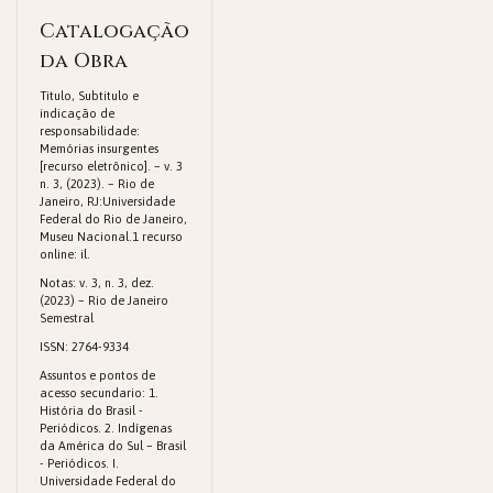
Catalogação
da Obra
Titulo, Subtitulo e
indicação de
responsabilidade:
Memórias insurgentes
[recurso eletrônico]. – v. 3
n. 3, (2023). – Rio de
Janeiro, RJ:Universidade
Federal do Rio de Janeiro,
Museu Nacional.1 recurso
online: il.
Notas: v. 3, n. 3, dez.
(2023) – Rio de Janeiro
Semestral
ISSN: 2764-9334
Assuntos e pontos de
acesso secundario: 1.
História do Brasil -
Periódicos. 2. Indígenas
da América do Sul – Brasil
- Periódicos. I.
Universidade Federal do