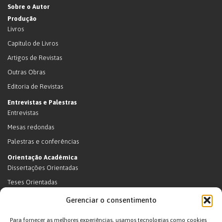
Sobre o Autor
Produção
Livros
Capítulo de Livros
Artigos de Revistas
Outras Obras
Editoria de Revistas
Entrevistas e Palestras
Entrevistas
Mesas redondas
Palestras e conferências
Orientação Acadêmica
Dissertações Orientadas
Teses Orientadas
Livros (dissertações e teses)
Gerenciar o consentimento
Teses Orientadas (em andamento)
Para fornecer as melhores experiências, usamos tecnologias como cookies